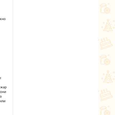
ожно
е
 жар
 они
ло
 или