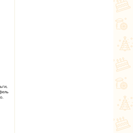
ьги,
офель
о.