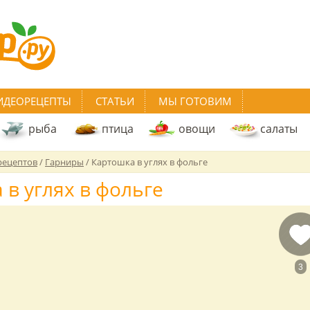
ИДЕОРЕЦЕПТЫ
СТАТЬИ
МЫ ГОТОВИМ
рыба
птица
овощи
салаты
рецептов
/
Гарниры
/
Картошка в углях в фольге
 в углях в фольге
3