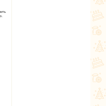
вить
о.