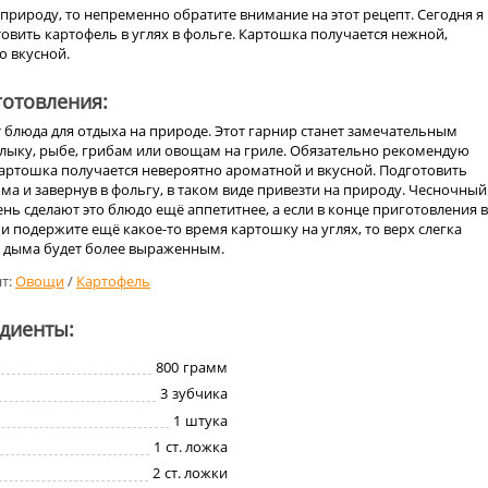
 природу, то непременно обратите внимание на этот рецепт. Сегодня я
товить картофель в углях в фольге. Картошка получается нежной,
о вкусной.
отовления:
блюда для отдыха на природе. Этот гарнир станет замечательным
ыку, рыбе, грибам или овощам на гриле. Обязательно рекомендую
картошка получается невероятно ароматной и вкусной. Подготовить
а и завернув в фольгу, в таком виде привезти на природу. Чесночный
ень сделают это блюдо ещё аппетитнее, а если в конце приготовления 
и подержите ещё какое-то время картошку на углях, то верх слегка
с дыма будет более выраженным.
т:
Овощи
/
Картофель
едиенты:
800
грамм
3
зубчика
1
штука
1
ст. ложка
2
ст. ложки