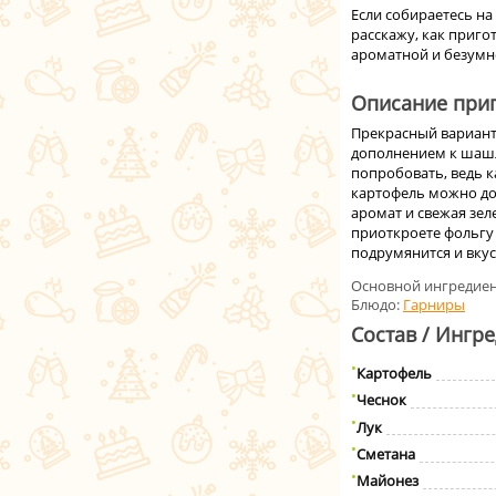
Если собираетесь на
расскажу, как приго
ароматной и безумн
Описание приг
Прекрасный вариант 
дополнением к шашл
попробовать, ведь 
картофель можно дом
аромат и свежая зел
приоткроете фольгу 
подрумянится и вку
Основной ингредиен
Блюдо:
Гарниры
Состав / Ингр
Картофель
Чеснок
Лук
Сметана
Майонез