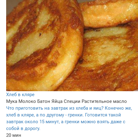
Хлеб в кляре
Мука
Молоко
Батон
Яйца
Специи
Растительное масло
Что приготовить на завтрак из хлеба и яиц? Конечно же,
хлеб в кляре, а по другому - гренки. Готовится такой
завтрак около 15 минут, а гренки можно взять даже с
собой в дорогу.
20 мин