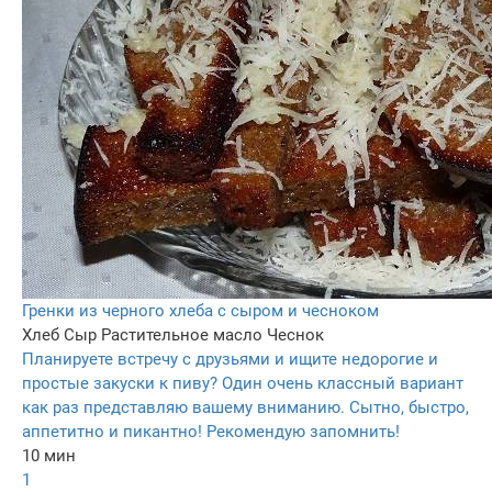
Гренки из черного хлеба с сыром и чесноком
Хлеб
Сыр
Растительное масло
Чеснок
Планируете встречу с друзьями и ищите недорогие и
простые закуски к пиву? Один очень классный вариант
как раз представляю вашему вниманию. Сытно, быстро,
аппетитно и пикантно! Рекомендую запомнить!
10 мин
1