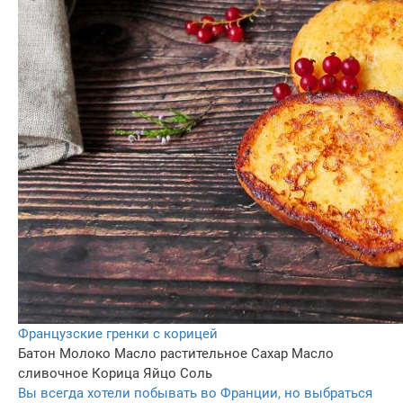
Французские гренки с корицей
Батон
Молоко
Масло растительное
Сахар
Масло
сливочное
Корица
Яйцо
Соль
Вы всегда хотели побывать во Франции, но выбраться