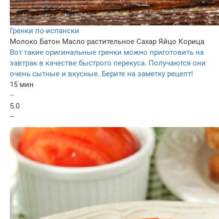
Гренки по-испански
Молоко
Батон
Масло растительное
Сахар
Яйцо
Корица
Вот такие оригинальные гренки можно приготовить на
завтрак в качестве быстрого перекуса. Получаются они
очень сытные и вкусные. Берите на заметку рецепт!
15 мин
–
5.0
–