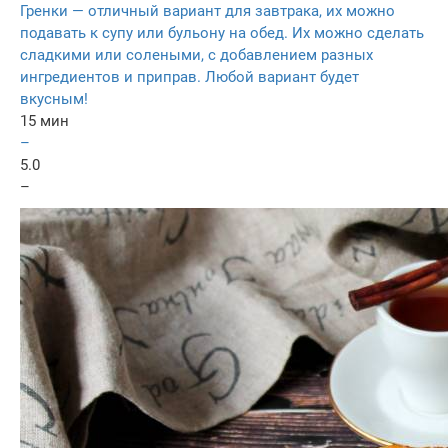
Гренки — отличный вариант для завтрака, их можно
подавать к супу или бульону на обед. Их можно сделать
сладкими или солеными, с добавлением разных
ингредиентов и приправ. Любой вариант будет
вкусным!
15 мин
–
5.0
–