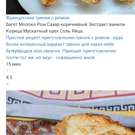
Французские гренки с ромом
Багет
Молоко
Ром
Сахар коричневый
Экстракт ванили
Корица
Мускатный орех
Соль
Яйца
Простой рецепт приготовления гренок с ромом - куда
более интересный вариант гренок для каких-либо
бутербродов или закусок. Принцип приготовления
почти тот же, но вкус - совершенно иной.
15 мин
–
4.5
–