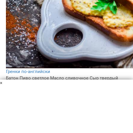
Гренки по-английски
Батон
Пиво светлое
Масло сливочное
Сыр твердый
×
Горчица в зернах
Перец
Куриный желток
Соль
Гренки по-английски – прекрасный вариант для
сытного завтрака в выходной день. Поверьте, результат
того стоит. Подавайте гренки к столу с кофе, чаем или
другими любимыми напитками.
25 мин
–
4.4