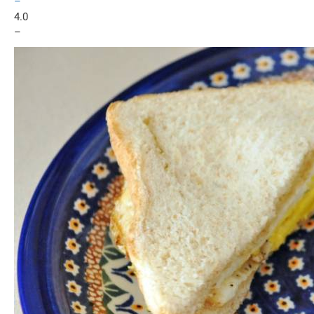
–
4.0
–