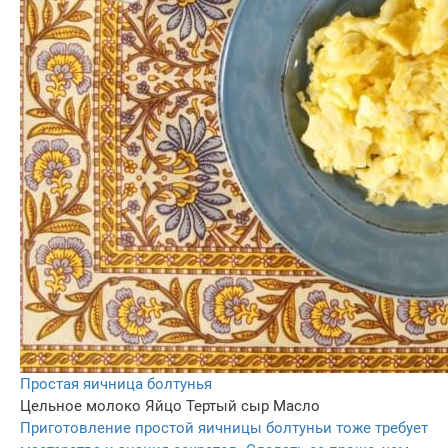
Простая яичница болтунья
Цельное молоко
Яйцо
Тертый сыр
Масло
Приготовление простой яичницы болтуньи тоже требует