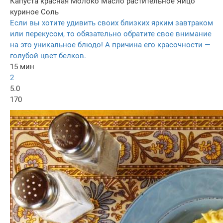
Капуста красная
Молоко
Масло растительное
Яйцо
куриное
Соль
Если вы хотите удивить своих близких ярким завтраком
или перекусом, то обязательно обратите свое внимание
на это уникальное блюдо! А причина его красочности —
голубой цвет белков.
15 мин
2
5.0
170