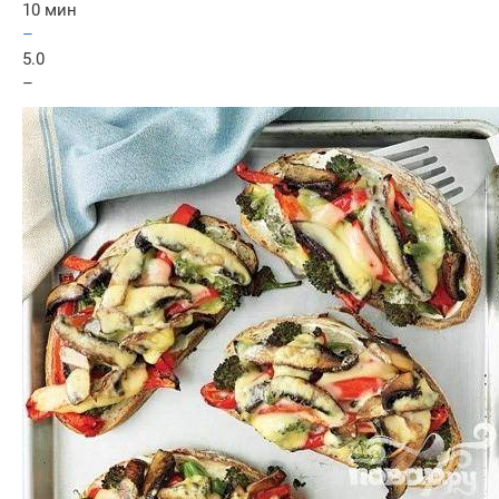
10 мин
–
5.0
–