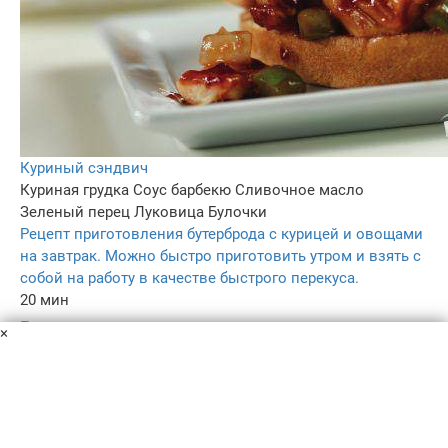
Куриный сэндвич
Куриная грудка
Соус барбекю
Сливочное масло
Зеленый перец
Луковица
Булочки
Рецепт приготовления бутерброда с курицей и овощами
на завтрак. Можно быстро приготовить утром и взять с
собой на работу в качестве быстрого перекуса.
20 мин
–
×
4.5
–
Пользовательское соглашение