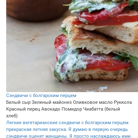
Сэндвичи с болгарским перцем
Белый сыр
Зеленый майонез
Оливковое масло
Руккола
Красный перец
Авокадо
Помидор
Чиабатта (белый
хлеб)
Легкие вегетарианские сэндвичи с болгарским перцем
прекрасная летняя закуска. Я думаю в первую очередь
сэндвичи оценят женщины. Я просто наслаждаюсь ими.