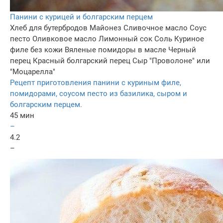
Панини с курицей и болгарским перцем
Хлеб для бутербродов
Майонез
Сливочное масло
Соус
песто
Оливковое масло
Лимонный сок
Соль
Куриное
филе без кожи
Вяленые помидоры в масле
Черный
перец
Красный болгарский перец
Сыр "Проволоне" или
"Моцарелла"
Рецепт приготовления панини с куриным филе,
помидорами, соусом песто из базилика, сыром и
болгарским перцем.
45 мин
–
4.2
–