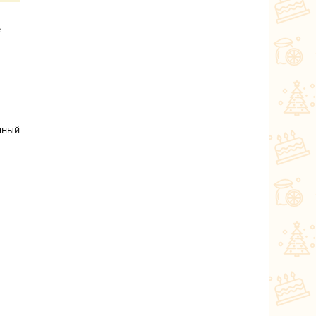
е
енный