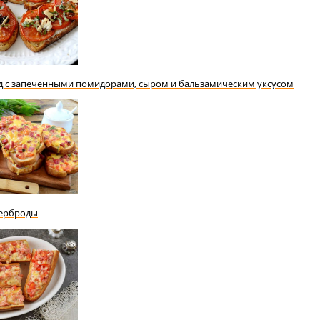
 с запеченными помидорами, сыром и бальзамическим уксусом
терброды