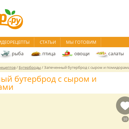
ИДЕОРЕЦЕПТЫ
СТАТЬИ
МЫ ГОТОВИМ
рыба
птица
овощи
салаты
рецептов
/
Бутерброды
/
Запеченный бутерброд с сыром и помидорам
ый бутерброд с сыром и
ами
10