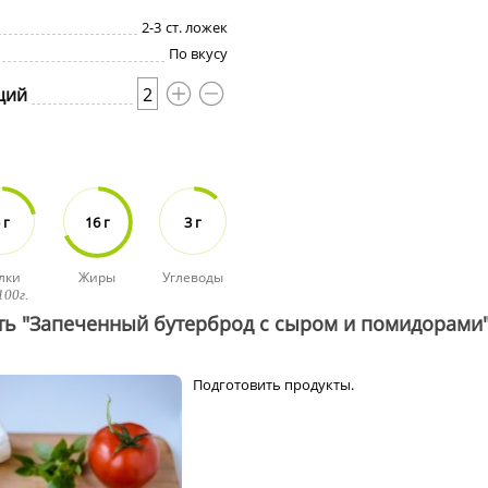
2-3
ст. ложек
По вкусу
ций
2
 г
16 г
3 г
лки
Жиры
Углеводы
100г.
ть "Запеченный бутерброд с сыром и помидорами
Подготовить продукты.