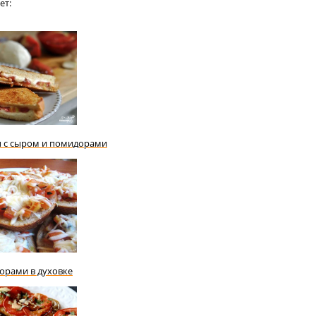
ет:
 с сыром и помидорами
орами в духовке