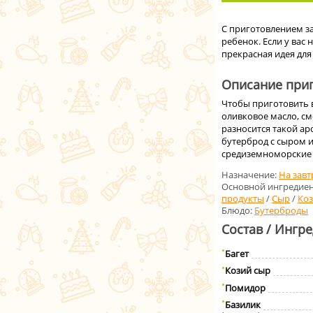
С приготовлением з
ребенок. Если у вас 
прекрасная идея для
Описание приг
Чтобы приготовить 
оливковое масло, см
разносится такой ар
бутерброд с сыром 
средиземноморские т
Назначение:
На завт
Основной ингредиен
продукты
/
Сыр
/
Коз
Блюдо:
Бутерброды
Состав / Ингр
Багет
Козий сыр
Помидор
Базилик