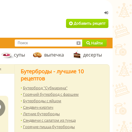
Добавить рецепт
Найти
супы
выпечка
десерты
и
Бутерброды - лучшие 10
рецептов
Бутерброд "Субмарина"
Горячий бутерброд с фаршем
Бутерброды с яйцом
Сэндвич-кирпич
Летние бутерброды
Сэндвичи с салатом из тунца
Горячие пицца-бутерброды