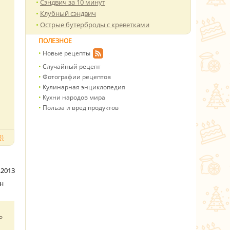
Сэндвич за 10 минут
Клубный сэндвич
Острые бутерброды с креветками
ПОЛЕЗНОЕ
Новые рецепты
Случайный рецепт
Фотографии рецептов
Кулинарная энциклопедия
Кухни народов мира
Польза и вред продуктов
)
.2013
н
ь