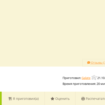
Отзывы (3
Galate
21.10
Время приготовления:
20 ми
Я приготовил(а)
Оценить
Распечатат