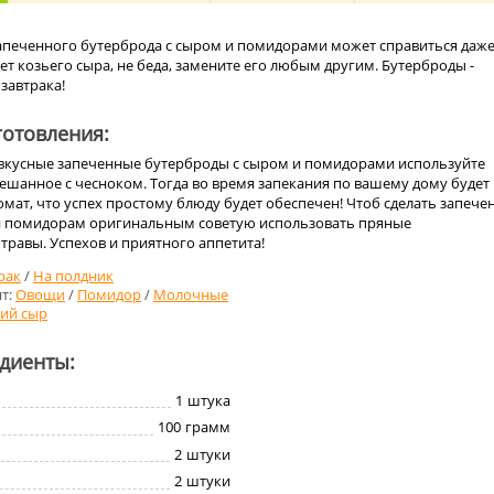
апеченного бутерброда с сыром и помидорами может справиться даж
нет козьего сыра, не беда, замените его любым другим. Бутерброды -
 завтрака!
отовления:
вкусные запеченные бутерброды с сыром и помидорами используйте
ешанное с чесноком. Тогда во время запекания по вашему дому будет
омат, что успех простому блюду будет обеспечен! Чтоб сделать запеч
и помидорам оригинальным советую использовать пряные
равы. Успехов и приятного аппетита!
рак
/
На полдник
т:
Овощи
/
Помидор
/
Молочные
ий сыр
едиенты:
1
штука
100
грамм
2
штуки
2
штуки