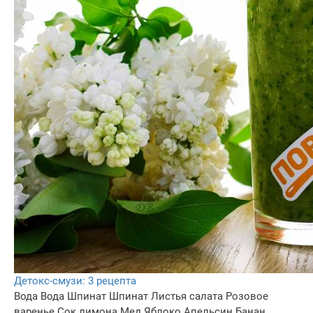
Детокс-смузи: 3 рецепта
Вода
Вода
Шпинат
Шпинат
Листья салата
Розовое
варенье
Сок лимона
Мед
Яблоко
Апельсин
Банан