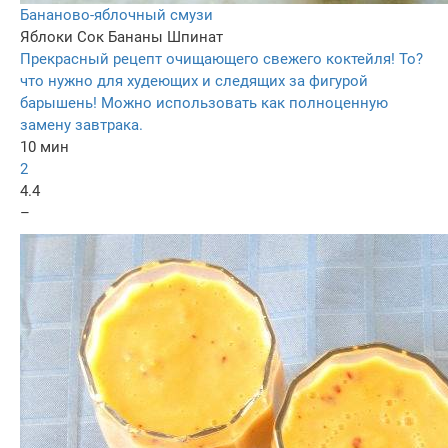
Бананово-яблочный смузи
Яблоки
Сок
Бананы
Шпинат
Прекрасный рецепт очищающего свежего коктейля! То?
что нужно для худеющих и следящих за фигурой
барышень! Можно использовать как полноценную
замену завтрака.
10 мин
2
4.4
–