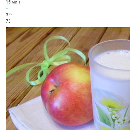
15 мин
–
3.9
73