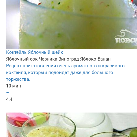
Коктейль Яблочный шейк
Яблочный сок
Черника
Виноград
Яблоко
Банан
Рецепт приготовления очень ароматного и красивого
коктейля, который подойдет даже для большого
торжества.
10 мин
–
4.4
–