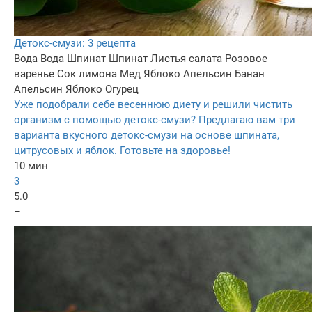
Детокс-смузи: 3 рецепта
Вода
Вода
Шпинат
Шпинат
Листья салата
Розовое
варенье
Сок лимона
Мед
Яблоко
Апельсин
Банан
Апельсин
Яблоко
Огурец
Уже подобрали себе весеннюю диету и решили чистить
организм с помощью детокс-смузи? Предлагаю вам три
варианта вкусного детокс-смузи на основе шпината,
цитрусовых и яблок. Готовьте на здоровье!
10 мин
3
5.0
–