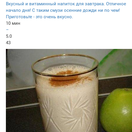
Вкусный и витаминный напиток для завтрака. Отличное
начало дня! С таким смузи осенние дожди ни по чем!
Приготовьте - это очень вкусно.
10 мин
–
5.0
43