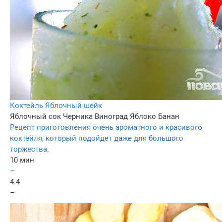
Коктейль Яблочный шейк
Яблочный сок
Черника
Виноград
Яблоко
Банан
Рецепт приготовления очень ароматного и красивого
коктейля, который подойдет даже для большого
торжества.
10 мин
–
4.4
–