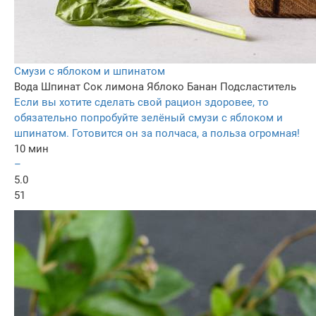
Смузи с яблоком и шпинатом
Вода
Шпинат
Сок лимона
Яблоко
Банан
Подсластитель
Если вы хотите сделать свой рацион здоровее, то
обязательно попробуйте зелёный смузи с яблоком и
шпинатом. Готовится он за полчаса, а польза огромная!
10 мин
–
5.0
51