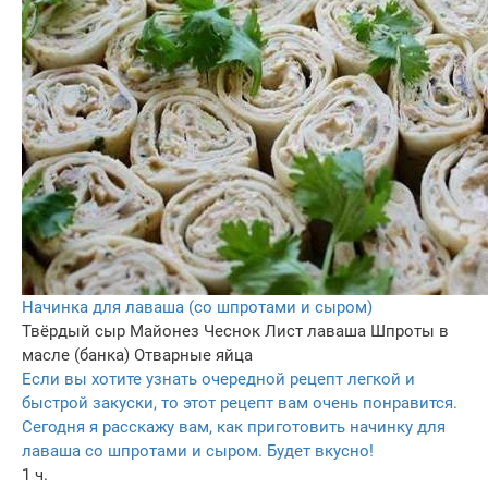
Начинка для лаваша (со шпротами и сыром)
Твёрдый сыр
Майонез
Чеснок
Лист лаваша
Шпроты в
масле (банка)
Отварные яйца
Если вы хотите узнать очередной рецепт легкой и
быстрой закуски, то этот рецепт вам очень понравится.
Сегодня я расскажу вам, как приготовить начинку для
лаваша со шпротами и сыром. Будет вкусно!
1 ч.