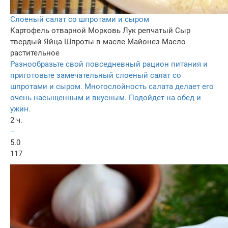
Слоеный салат со шпротами и сыром
Картофель отварной
Морковь
Лук репчатый
Сыр
твердый
Яйца
Шпроты в масле
Майонез
Масло
растительное
Разнообразьте свой повседневный рацион питания и
приготовьте замечательный слоеный салат со
шпротами и сыром. Многослойность салата делает его
очень насыщенным и вкусным. Подойдет на обед и
ужин.
2 ч.
–
5.0
117