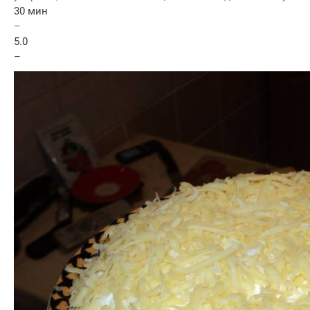
30 мин
–
5.0
–