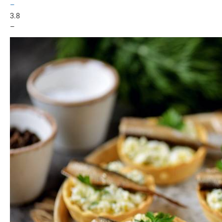
–
3.8
–