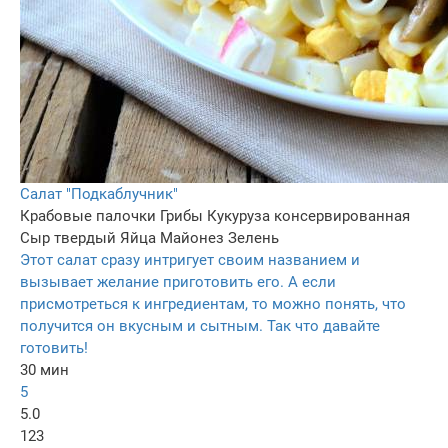
Салат "Подкаблучник"
Крабовые палочки
Грибы
Кукуруза консервированная
Сыр твердый
Яйца
Майонез
Зелень
Этот салат сразу интригует своим названием и
вызывает желание приготовить его. А если
присмотреться к ингредиентам, то можно понять, что
получится он вкусным и сытным. Так что давайте
готовить!
30 мин
5
5.0
123