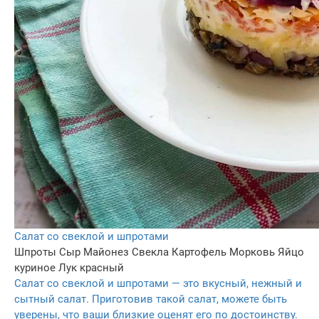
Салат со свеклой и шпротами
Шпроты
Сыр
Майонез
Свекла
Картофель
Морковь
Яйцо
куриное
Лук красный
Салат со свеклой и шпротами — это вкусный, нежный и
сытный салат. Приготовив такой салат, можете быть
уверены, что ваши близкие оценят его по достоинству.