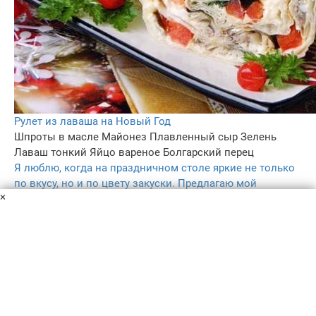
Рулет из лаваша на Новый Год
Шпроты в масле
Майонез
Плавленный сыр
Зелень
Лаваш тонкий
Яйцо вареное
Болгарский перец
Я люблю, когда на праздничном столе яркие не только
по вкусу, но и по цвету закуски. Предлагаю мой
×
"праздничный" вариант рулета со шпротами, сыром и
болгарским перцем. Смотрим?
3 ч.
6
5.0
298