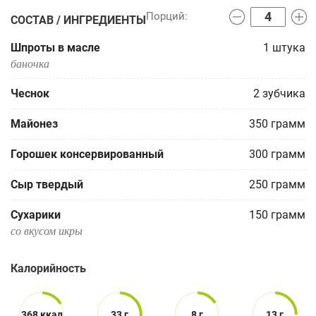
СОСТАВ / ИНГРЕДИЕНТЫ
Шпроты в масле
1
штука
баночка
Чеснок
2
зубчика
Майонез
350
грамм
Горошек консервированный
300
грамм
Сыр твердый
250
грамм
Сухарики
150
грамм
со вкусом икры
Калорийность
368 ккал
33 г
8 г
13 г