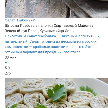
Салат "Рыбонька"
Шпроты
Крабовые палочки
Сыр твердый
Майонез
Зеленый лук
Перец
Куриные яйца
Соль
Приготовим салат "Рыбонька" — вкусный, аппетитный,
питательный. Салат готовим из нескольких морских
компонентов — крабовые палочки и шпроты. Это
отличный вариант для праздничного стола.
30 мин
–
5.0
276