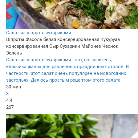
Салат из шпрот с сухариками
Шпроты
Фасоль белая консервированная
Кукуруза
консервированная
Сыр
Сухарики
Майонез
Чеснок
Зелень
Салат из шпрот с сухариками - это, согласитесь,
классика жанра для различных праздничных столов. В
частности, этот салат очень популярен на новогодних
застольях. Делюсь простым рецептом этого салата.
30 мин
3
4.4
267