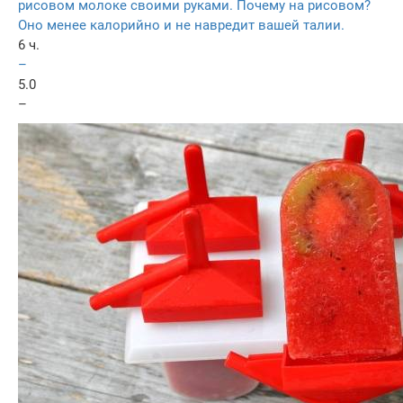
рисовом молоке своими руками. Почему на рисовом?
Оно менее калорийно и не навредит вашей талии.
6 ч.
–
5.0
–