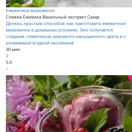
Ежевичное мороженое
Сливки
Ежевика
Ванильный экстракт
Сахар
Делюсь простым способом, как приготовить ежевичное
мороженое в домашних условиях. Оно получается
сладким, сливочным, красивого насыщенного цвета и с
узнаваемой ягодной кислинкой.
30 мин
2
5.0
–