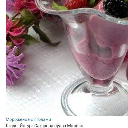
Мороженое с ягодами
Ягоды
Йогурт
Сахарная пудра
Молоко