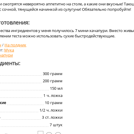
 смотрятся невероятно аппетитно на столе, а какие они вкусные! Таю
 с сочной, тянущейся начинкой из сулугуни! Обязательно попробуйте!
отовления:
ества ингредиентов у меня получилось 7 мини-хачапури. Вместо жив
лении теста можно использовать сухие быстродействующие.
н
/
На полдник
т:
Мука
чапури
едиенты:
300
грамм
200
грамм
150
мл
1
ч. ложка
жие
10
грамм
1/2
ч. ложки
о
3
ст. ложки
7
штук