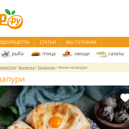
ИДЕОРЕЦЕПТЫ
СТАТЬИ
МЫ ГОТОВИМ
рыба
птица
овощи
салаты
рецептов
/
Выпечка
/
Хачапури
/
Мини-хачапури
чапури
5