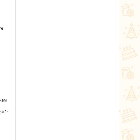
те
укам
а 1-