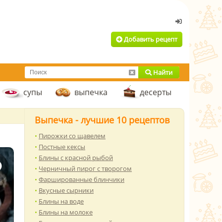
Добавить рецепт
Найти
супы
выпечка
десерты
Выпечка - лучшие 10 рецептов
Пирожки со щавелем
Постные кексы
Блины с красной рыбой
Черничный пирог с творогом
Фаршированные блинчики
Вкусные сырники
Блины на воде
Блины на молоке