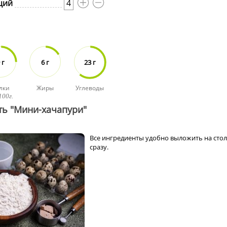
ций
4
 г
6 г
23 г
лки
Жиры
Углеводы
100г.
ть "Мини-хачапури"
Все ингредиенты удобно выложить на стол
сразу.