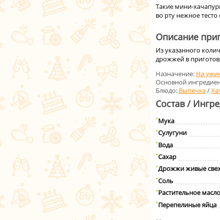
Такие мини-хачапури
во рту нежное тесто
Описание приг
Из указанного колич
дрожжей в приготов
Назначение:
На ужи
Основной ингредиен
Блюдо:
Выпечка
/
Ха
Состав / Ингр
Мука
Сулугуни
Вода
Сахар
Дрожжи живые све
Соль
Растительное масл
Перепелиные яйца