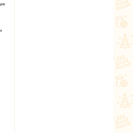
щее
ых