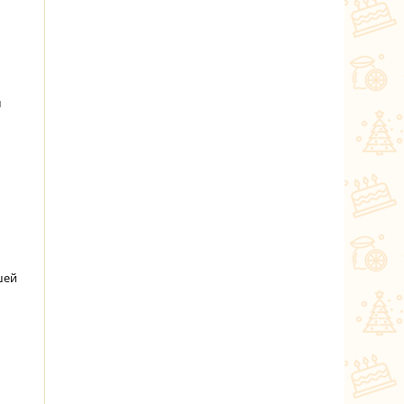
м
шей