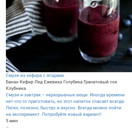
Смузи из кефира с ягодами
Банан
Кефир
Лед
Ежевика
Голубика
Гранатовый сок
Клубника
Смузи и завтрак – неразрывные вещи. Иногда времени
нет что-то приготовить, но этот напиток спасает всегда.
Легко, полезно, быстро и вкусно. Всегда можно пойти
на эксперимент. Попробуйте новый вариант!
5 мин
–