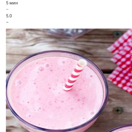
5 мин
–
5.0
–