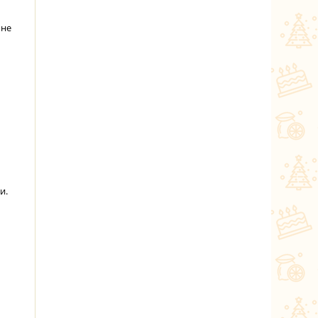
 не
и.