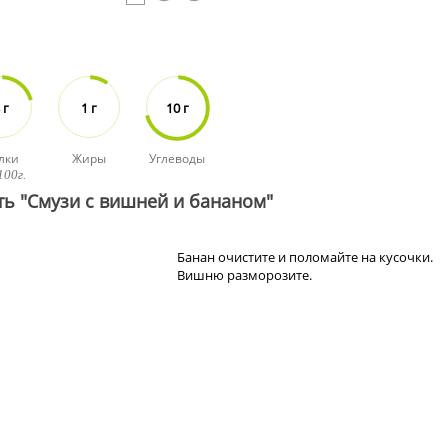
 г
1 г
10 г
лки
Жиры
Углеводы
100г.
ть "Смузи с вишней и бананом"
Банан очистите и поломайте на кусочки.
Вишню разморозите.