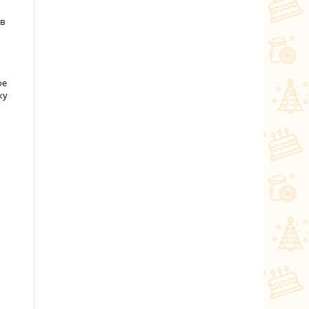
 в
ое
ку