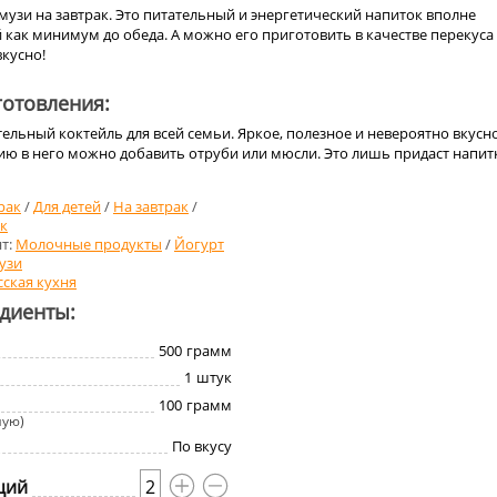
музи на завтрак. Это питательный и энергетический напиток вполне
й как минимум до обеда. А можно его приготовить в качестве перекуса
вкусно!
отовления:
ельный коктейль для всей семьи. Яркое, полезное и невероятно вкусн
ию в него можно добавить отруби или мюсли. Это лишь придаст напит
рак
/
Для детей
/
На завтрак
/
к
т:
Молочные продукты
/
Йогурт
узи
сская кухня
едиенты:
500
грамм
1
штук
100
грамм
ную)
По вкусу
ций
2