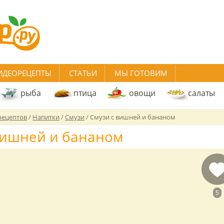
ИДЕОРЕЦЕПТЫ
СТАТЬИ
МЫ ГОТОВИМ
рыба
птица
овощи
салаты
рецептов
/
Напитки
/
Смузи
/
Смузи с вишней и бананом
вишней и бананом
5