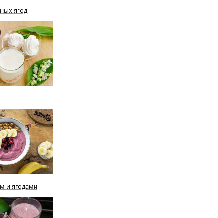
ных ягод
ом и ягодами