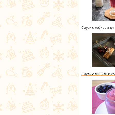
Смузи с кефиром дл
Смузи с вишней и к