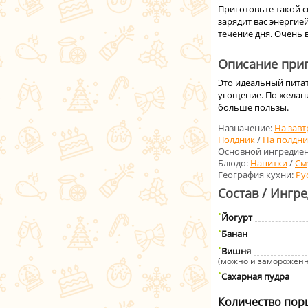
Приготовьте такой с
зарядит вас энергие
течение дня. Очень 
Описание приг
Это идеальный питат
угощение. По желан
больше пользы.
Назначение:
На завт
Полдник
/
На полдни
Основной ингредиен
Блюдо:
Напитки
/
См
География кухни:
Ру
Состав / Ингр
Йогурт
Банан
Вишня
(можно и заморожен
Сахарная пудра
Количество пор