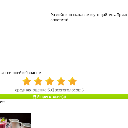
Разлейте по стаканам и угощайтесь. Прия
аппетита!
зи с вишней и бананом
5.0
6
Я приготовил(а)
ет: