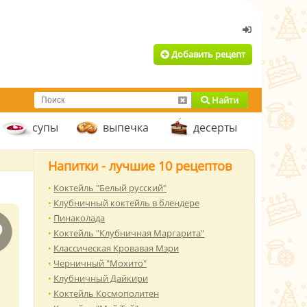
Добавить рецепт
Найти
супы
выпечка
десерты
Напитки - лучшие 10 рецептов
Коктейль "Белый русский"
Клубничный коктейль в блендере
Пинаколада
Коктейль "Клубничная Маргарита"
Классическая Кровавая Мэри
Черничный "Мохито"
Клубничный Дайкири
Коктейль Космополитен