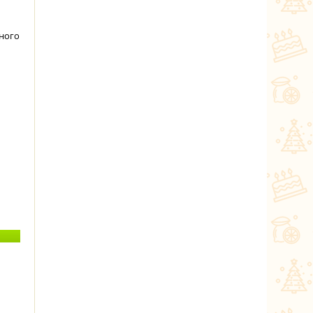
тного