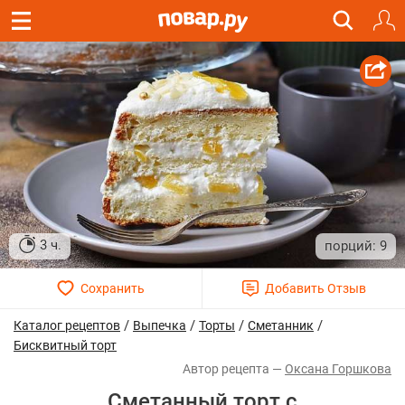
3 ч.
9
/
/
/
/
Каталог рецептов
Выпечка
Торты
Сметанник
Бисквитный торт
Оксана Горшкова
Сметанный торт с