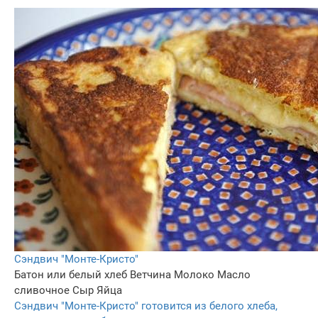
Сэндвич "Монте-Кристо"
Батон или белый хлеб
Ветчина
Молоко
Масло
сливочное
Сыр
Яйца
Сэндвич "Монте-Кристо" готовится из белого хлеба,