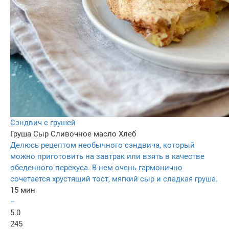
Сэндвич с грушей
Груша
Сыр
Сливочное масло
Хлеб
Делюсь рецептом необычного сэндвича, который
можно приготовить на завтрак или взять в качестве
обеденного перекуса. В нем очень гармонично
сочетается хрустящий тост, мягкий сыр и сладкая груша.
15 мин
–
5.0
245