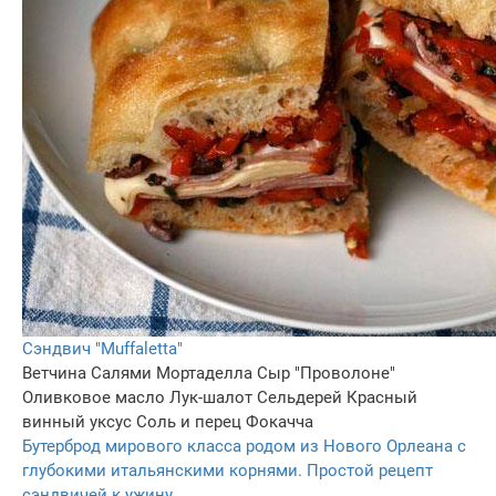
Сэндвич "Muffaletta"
Ветчина
Салями
Мортаделла
Сыр "Проволоне"
Оливковое масло
Лук-шалот
Сельдерей
Красный
винный уксус
Соль и перец
Фокачча
Бутерброд мирового класса родом из Нового Орлеана с
глубокими итальянскими корнями. Простой рецепт
сэндвичей к ужину.