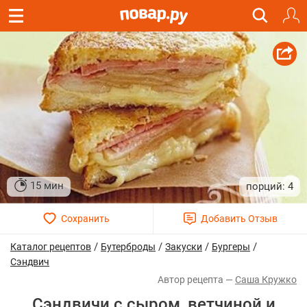
15 мин
4
/
/
/
/
Каталог рецептов
Бутерброды
Закуски
Бургеры
Сэндвич
Саша Кружко
Сэндвичи с сыром, ветчиной и