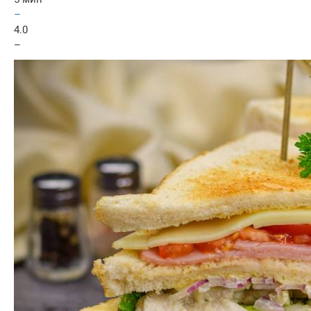
–
4.0
–