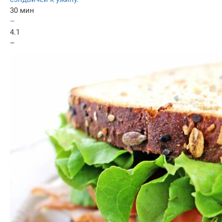
30 мин
–
4.1
–