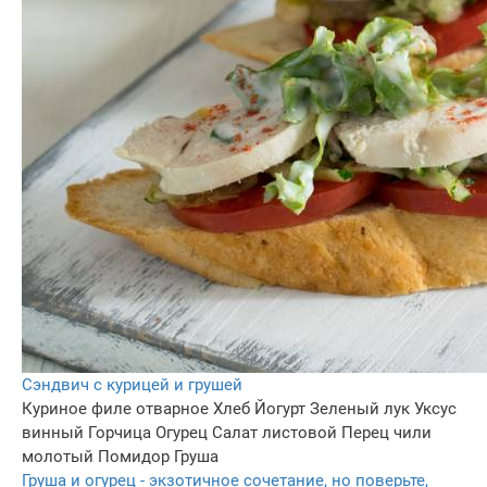
Сэндвич с курицей и грушей
Куриное филе отварное
Хлеб
Йогурт
Зеленый лук
Уксус
винный
Горчица
Огурец
Салат листовой
Перец чили
молотый
Помидор
Груша
Груша и огурец - экзотичное сочетание, но поверьте,