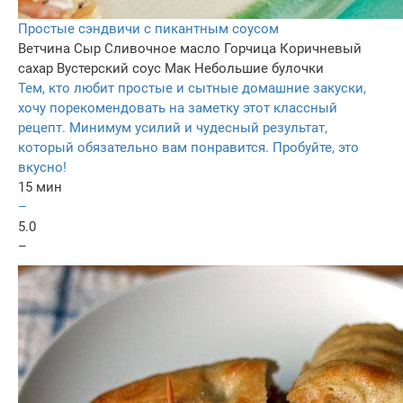
Простые сэндвичи с пикантным соусом
Ветчина
Сыр
Сливочное масло
Горчица
Коричневый
сахар
Вустерский соус
Мак
Небольшие булочки
Тем, кто любит простые и сытные домашние закуски,
хочу порекомендовать на заметку этот классный
рецепт. Минимум усилий и чудесный результат,
который обязательно вам понравится. Пробуйте, это
вкусно!
15 мин
–
5.0
–