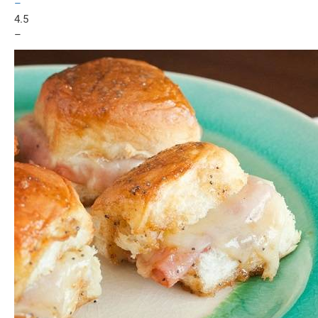
–
4.5
–