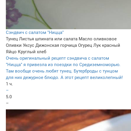
Сэндвич с салатом "Ницца"
Тунец
Листья шпината или салата
Масло оливковое
Оливки
Уксус
Дижонская горчица
Огурец
Лук красный
Яйцо
Круглый хлеб
Очень оригинальный рецепт сэндвича с салатом
"Ницца" я привезла из поездки по Средиземноморью.
Там вообще очень любят тунец. Бутерброды с тунцом
для них дежурное блюдо. А этот рецепт великолепный!
1 ч.
–
5.0
–