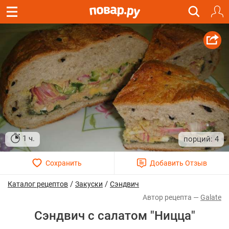
1 ч.
4
/
/
Каталог рецептов
Закуски
Сэндвич
Galate
Сэндвич с салатом "Ницца"