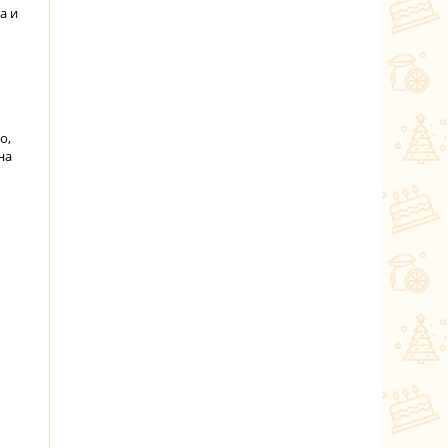
а и
о,
на