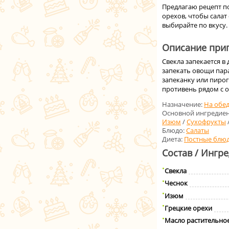
Предлагаю рецепт по
орехов, чтобы сала
выбирайте по вкусу.
Описание приг
Свекла запекается в 
запекать овощи пара
запеканку или пирог
противень рядом с 
Назначение:
На обе
Основной ингредиен
Изюм
/
Сухофрукты
Блюдо:
Салаты
Диета:
Постные блю
Состав / Ингр
Свекла
Чеснок
Изюм
Грецкие орехи
Масло растительно