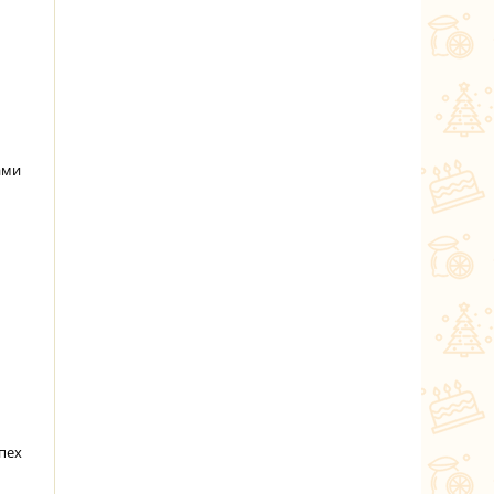
ами
пех