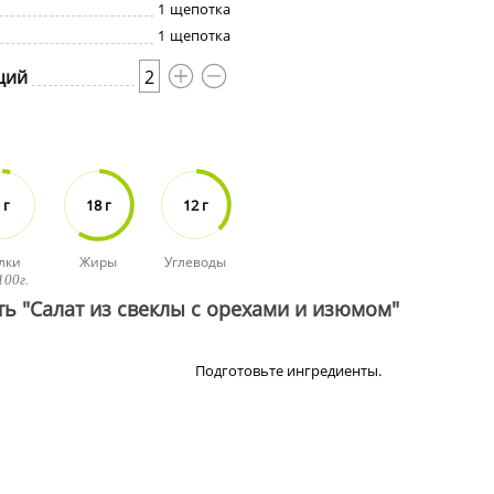
1
щепотка
1
щепотка
ций
2
 г
18 г
12 г
лки
Жиры
Углеводы
100г.
ть "Салат из свеклы с орехами и изюмом"
Подготовьте ингредиенты.