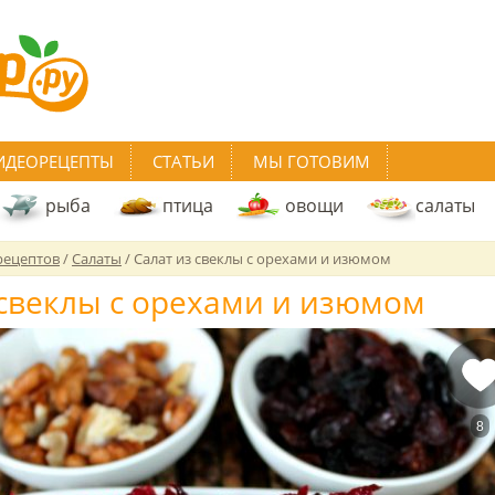
ИДЕОРЕЦЕПТЫ
СТАТЬИ
МЫ ГОТОВИМ
рыба
птица
овощи
салаты
рецептов
/
Салаты
/
Салат из свеклы с орехами и изюмом
 свеклы с орехами и изюмом
8