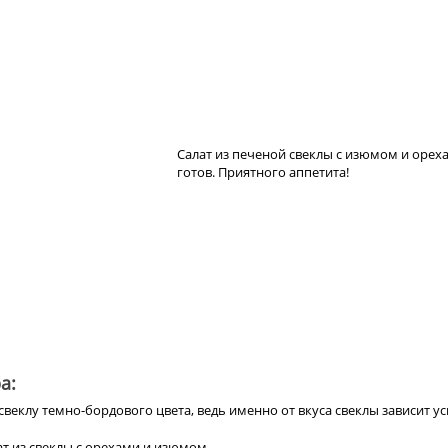
Салат из печеной свеклы с изюмом и орех
готов. Приятного аппетита!
а:
веклу темно-бордового цвета, ведь именно от вкуса свеклы зависит ус
ат из свеклы с орехами и изюмом