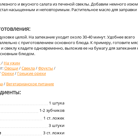
лезного и вкусного салата из печеной свеклы. Добавим немного изюм
т стал насыщенным и неповторимым. Растительное масло для заправки
отовления:
духовке целой. На запекание уходит около 30-40 минут. Удобнее всего
ллельно с приготовлением основного блюда. К примеру, готовите мяс
 и свеклу кладите одновременно, выложив ее на бумагу для запекания 
основным блюдом.
д
/
На ужин
т:
Овощи
/
Свекла
/
Фрукты
/
/
Орехи
/
Грецкие орехи
да
/
Вегетарианское питание
едиенты:
1
штука
1-2
зубчиков
1
ст. ложек
3
штуки
е
3
ст. ложки