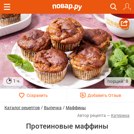
1 ч.
8
/
/
Каталог рецептов
Выпечка
Маффины
Катерина
Протеиновые маффины