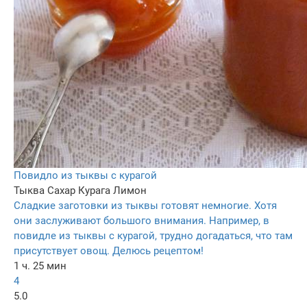
Повидло из тыквы с курагой
Тыква
Сахар
Курага
Лимон
Сладкие заготовки из тыквы готовят немногие. Хотя
они заслуживают большого внимания. Например, в
повидле из тыквы с курагой, трудно догадаться, что там
присутствует овощ. Делюсь рецептом!
1 ч. 25 мин
4
5.0