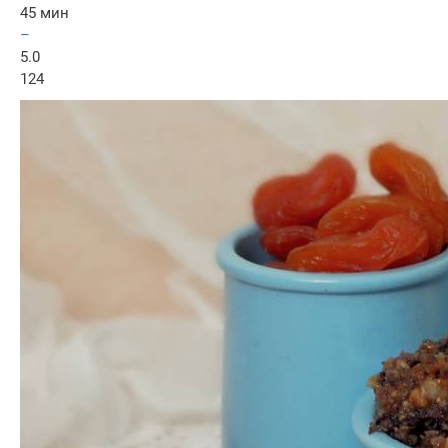
45 мин
–
5.0
124