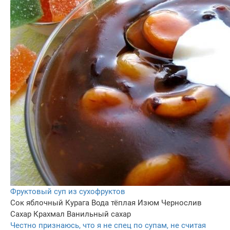
Фруктовый суп из сухофруктов
Сок яблочный
Курага
Вода тёплая
Изюм
Чернослив
Сахар
Крахмал
Ванильный сахар
Честно признаюсь, что я не спец по супам, не считая