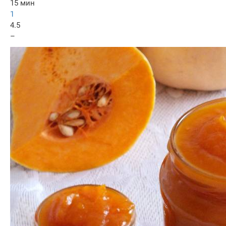
15 мин
1
4.5
–