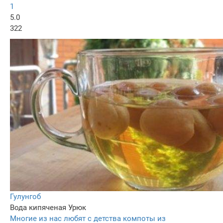
1
5.0
322
Гулунгоб
Вода кипяченая
Урюк
Многие из нас любят с детства компоты из