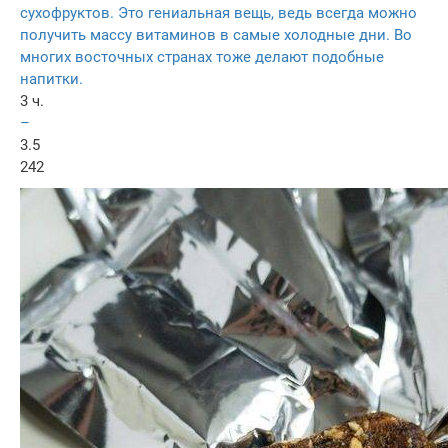
сухофруктов. Это гениальная вещь, ведь всегда можно
получить массу витаминов в самые холодные дни. Во
многих восточных странах тоже делают подобные
напитки.
3 ч.
–
3.5
242