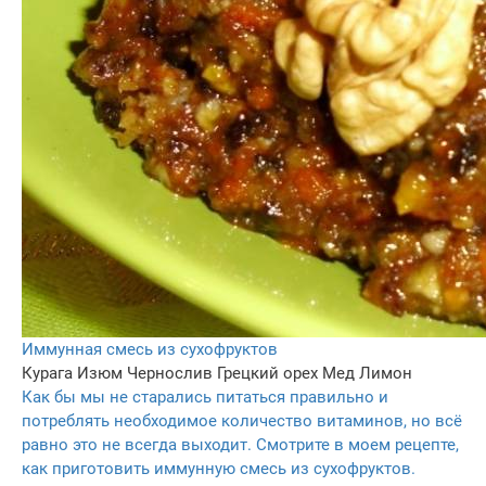
Иммунная смесь из сухофруктов
Курага
Изюм
Чернослив
Грецкий орех
Мед
Лимон
Как бы мы не старались питаться правильно и
потреблять необходимое количество витаминов, но всё
равно это не всегда выходит. Смотрите в моем рецепте,
как приготовить иммунную смесь из сухофруктов.