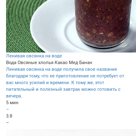
Ленивая овсянка на воде
Вода
Овсяные хлопья
Какао
Мед
Банан
Ленивая овсянка на воде получила свое название
благодаря тому, что ее приготовление не потребует от
вас много усилий и времени. К тому же, этот
питательный и полезный завтрак можно готовить с
вечера.
5 мин
–
3.8
–