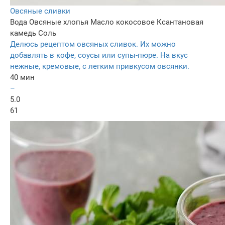
Овсяные сливки
Вода
Овсяные хлопья
Масло кокосовое
Ксантановая
камедь
Соль
Делюсь рецептом овсяных сливок. Их можно
добавлять в кофе, соусы или супы-пюре. На вкус
нежные, кремовые, с легким привкусом овсянки.
40 мин
–
5.0
61