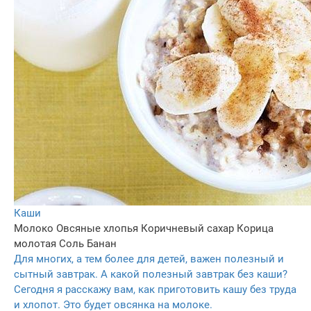
Каши
Молоко
Овсяные хлопья
Коричневый сахар
Корица
молотая
Соль
Банан
Для многих, а тем более для детей, важен полезный и
сытный завтрак. А какой полезный завтрак без каши?
Сегодня я расскажу вам, как приготовить кашу без труда
и хлопот. Это будет овсянка на молоке.