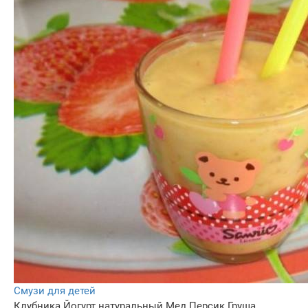
Смузи для детей
Клубника
Йогурт натуральный
Мед
Персик
Груша