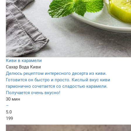
Киви в карамели
Сахар
Вода
Киви
Делюсь рецептом интересного десерта из киви.
Готовится он быстро и просто. Кислый вкус киви
гармонично сочетается со сладостью карамели.
Получается очень вкусно!
30 мин
–
5.0
199