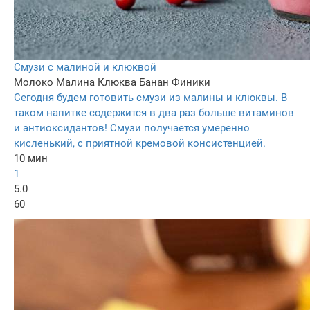
Смузи с малиной и клюквой
Молоко
Малина
Клюква
Банан
Финики
Сегодня будем готовить смузи из малины и клюквы. В
таком напитке содержится в два раз больше витаминов
и антиоксидантов! Смузи получается умеренно
кисленький, с приятной кремовой консистенцией.
10 мин
1
5.0
60