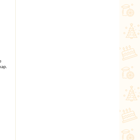
е
хар.