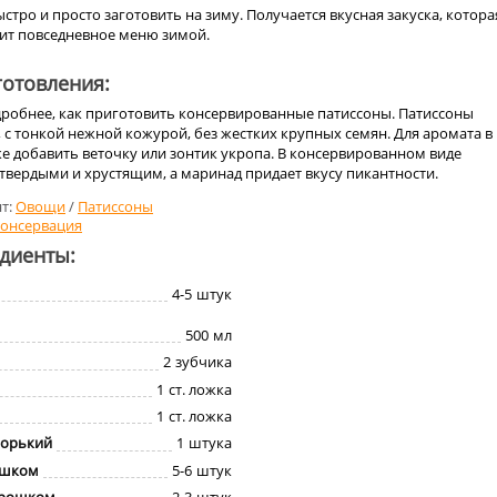
тро и просто заготовить на зиму. Получается вкусная закуска, котора
ит повседневное меню зимой.
отовления:
дробнее, как приготовить консервированные патиссоны. Патиссоны
с тонкой нежной кожурой, без жестких крупных семян. Для аромата в
е добавить веточку или зонтик укропа. В консервированном виде
твердыми и хрустящим, а маринад придает вкусу пикантности.
т:
Овощи
/
Патиссоны
онсервация
едиенты:
4-5
штук
500
мл
2
зубчика
1
ст. ложка
1
ст. ложка
горький
1
штука
ошком
5-6
штук