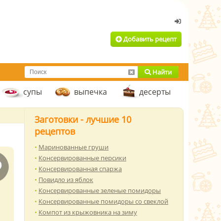
Добавить рецепт
Найти
супы
выпечка
десерты
Заготовки - лучшие 10
рецептов
Маринованные груши
Консервированные персики
Консервированная спаржа
Повидло из яблок
Консервированные зеленые помидоры
Консервированные помидоры со свеклой
Компот из крыжовника на зиму