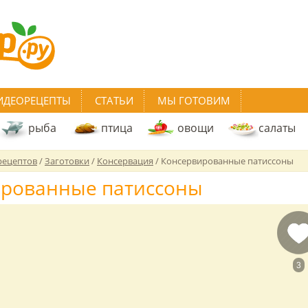
ИДЕОРЕЦЕПТЫ
СТАТЬИ
МЫ ГОТОВИМ
рыба
птица
овощи
салаты
рецептов
/
Заготовки
/
Консервация
/
Консервированные патиссоны
ированные патиссоны
3