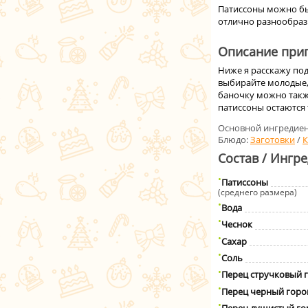
Патиссоны можно быс
отлично разнообраз
Описание приг
Ниже я расскажу по
выбирайте молодые, 
баночку можно такж
патиссоны остаются 
Основной ингредиен
Блюдо:
Заготовки
/
К
Состав / Ингр
Патиссоны
(среднего размера)
Вода
Чеснок
Сахар
Соль
Перец стручковый 
Перец черный гор