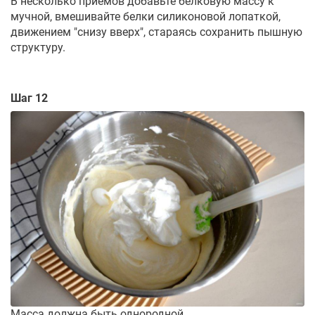
В несколько приемов добавьте белковую массу к
мучной, вмешивайте белки силиконовой лопаткой,
движением "снизу вверх", стараясь сохранить пышную
структуру.
Шаг 12
Масса должна быть однородной.