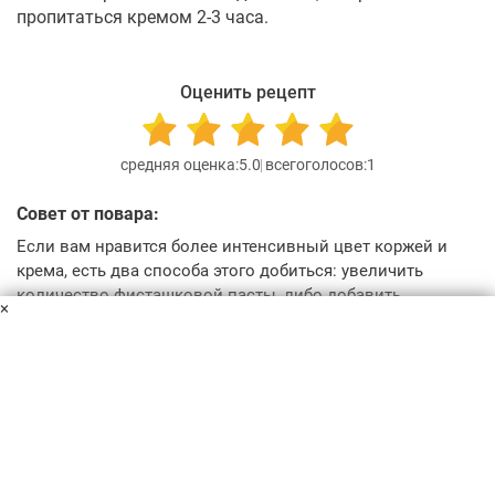
пропитаться кремом 2-3 часа.
Оценить рецепт
5.0
1
Совет от повара:
Если вам нравится более интенсивный цвет коржей и
крема, есть два способа этого добиться: увеличить
количество фисташковой пасты, либо добавить
×
небольшое количество жирорастворимого пищевого
красителя "фисташка".
Я приготовил(а)
Категории рецепта
Торты без мастики
Ореховый торт
Торты на 8 марта