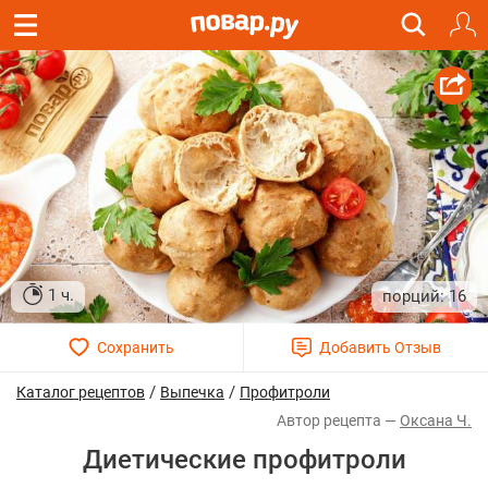
1 ч.
16
/
/
Каталог рецептов
Выпечка
Профитроли
Оксана Ч.
Диетические профитроли