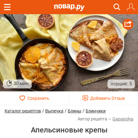
30 мин
5
/
/
/
Каталог рецептов
Выпечка
Блины
Блинчики
Gapapolya
Апельсиновые крепы