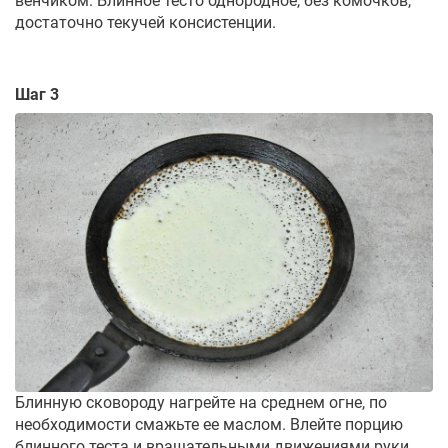
венчиком. Блинное тесто однородное, без комочков,
достаточно текучей консистенции.
Шаг 3
Блинную сковороду нагрейте на среднем огне, по
необходимости смажьте ее маслом. Влейте порцию
блинного теста и вращательными движениями руки