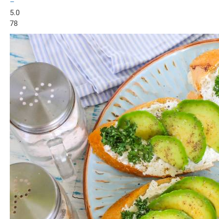
–
5.0
78