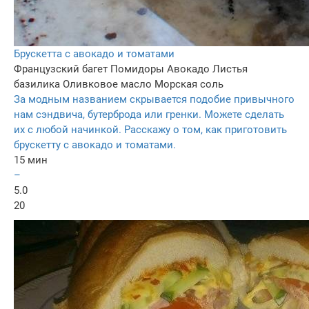
Брускетта с авокадо и томатами
Французский багет
Помидоры
Авокадо
Листья
базилика
Оливковое масло
Морская соль
За модным названием скрывается подобие привычного
нам сэндвича, бутерброда или гренки. Можете сделать
их с любой начинкой. Расскажу о том, как приготовить
брускетту с авокадо и томатами.
15 мин
–
5.0
20