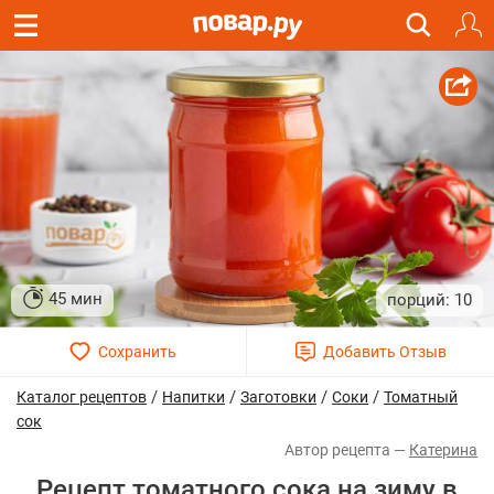
45 мин
10
/
/
/
/
Каталог рецептов
Напитки
Заготовки
Соки
Томатный
сок
Катерина
Рецепт томатного сока на зиму в