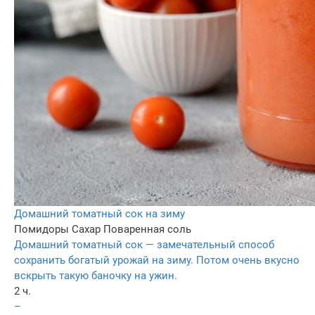
Домашний томатный сок на зиму
Помидоры
Сахар
Поваренная соль
Домашний томатный сок — замечательный способ
сохранить богатый урожай на зиму. Потом очень вкусно
вскрыть такую баночку на ужин.
2 ч.
–