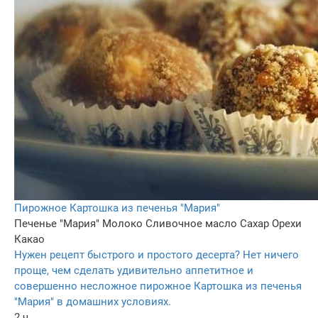
Пирожное Картошка из печенья "Мария"
Печенье "Мария"
Молоко
Сливочное масло
Сахар
Орехи
Какао
Нужен рецепт быстрого и простого десерта? Нет ничего
проще, чем сделать удивительно аппетитное и
совершенно несложное пирожное Картошка из печенья
"Мария" в домашних условиях.
2 ч.