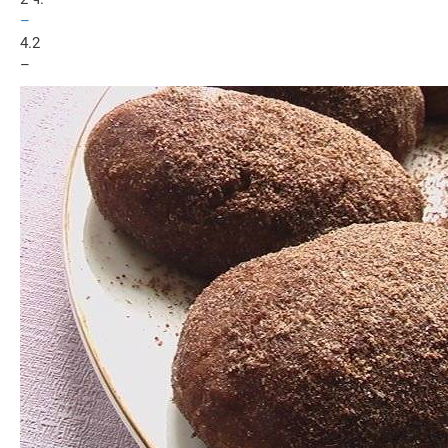
–
4.2
–