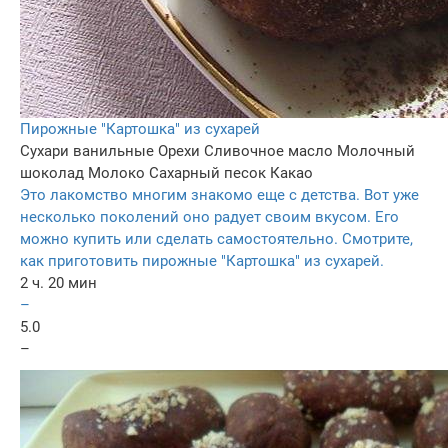
Пирожные "Картошка" из сухарей
Сухари ванильные
Орехи
Сливочное масло
Молочный
шоколад
Молоко
Сахарный песок
Какао
Это лакомство многим знакомо еще с детства. Вот уже
несколько поколений оно радует своим вкусом. Его
можно купить или сделать самостоятельно. Смотрите,
как приготовить пирожные "Картошка" из сухарей.
2 ч. 20 мин
–
5.0
–