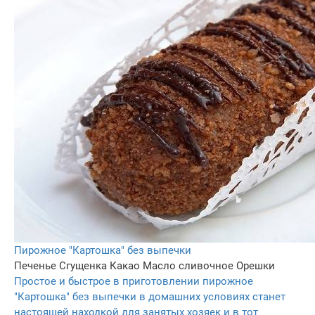
Пирожное "Картошка" без выпечки
Печенье
Сгущенка
Какао
Масло сливочное
Орешки
Простое и быстрое в приготовлении пирожное
"Картошка" без выпечки в домашних условиях станет
настоящей находкой для занятых хозяек и в тот