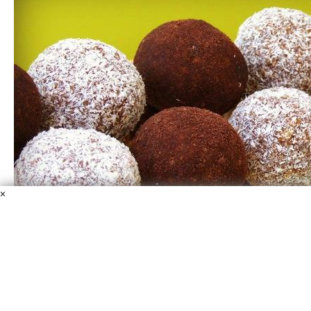
×
"Картошка" из печенья
Печенье
Молоко
Масло сливочное
Шоколад молочный
Вафли
Какао-порошок
Коньяк
Кокосовая стружка