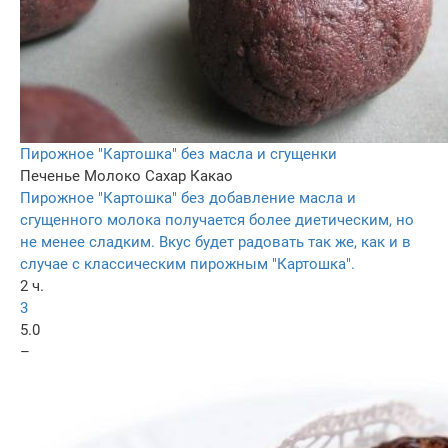
Пирожное "Картошка" без масла и сгущенки
Печенье
Молоко
Сахар
Какао
Пирожное "Картошка" без добавление масла и
сгущенного молока получается более диетическим, но
не менее сладким. Вкус будет радовать так же, как и в
случае с классическим пирожным "Картошка".
2 ч.
3
5.0
–