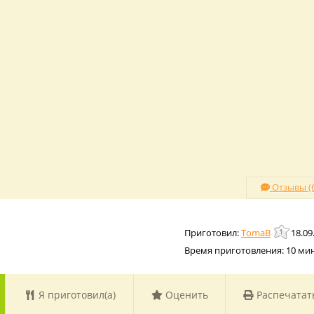
Отзывы (6
TomaB
18.09
Время приготовления:
10 ми
Я приготовил(а)
Оценить
Распечатат