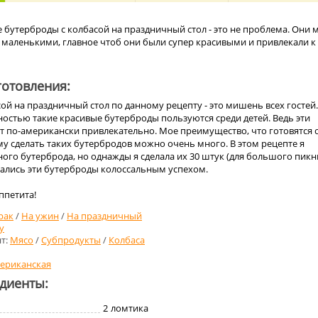
 бутерброды с колбасой на праздничный стол - это не проблема. Они 
маленькими, главное чтоб они были супер красивыми и привлекали к
отовления:
ой на праздничный стол по данному рецепту - это мишень всех гостей.
остью такие красивые бутерброды пользуются среди детей. Ведь эти
т по-американски привлекательно. Мое преимущество, что готовятся 
у сделать таких бутербродов можно очень много. В этом рецепте я
ного бутерброда, но однажды я сделала их 30 штук (для большого пикн
вались эти бутерброды колоссальным успехом.
ппетита!
рак
/
На ужин
/
На праздничный
у
т:
Мясо
/
Субпродукты
/
Колбаса
ериканская
едиенты:
2
ломтика