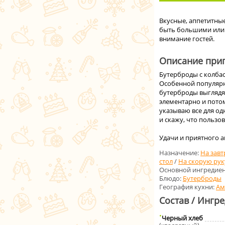
Вкусные, аппетитные
быть большими или 
внимание гостей.
Описание приг
Бутерброды с колбас
Особенной популярн
бутерброды выглядя
элементарно и потом
указываю все для од
и скажу, что пользо
Удачи и приятного а
Назначение:
На завт
стол
/
На скорую рук
Основной ингредиен
Блюдо:
Бутерброды
География кухни:
Ам
Состав / Ингр
Черный хлеб