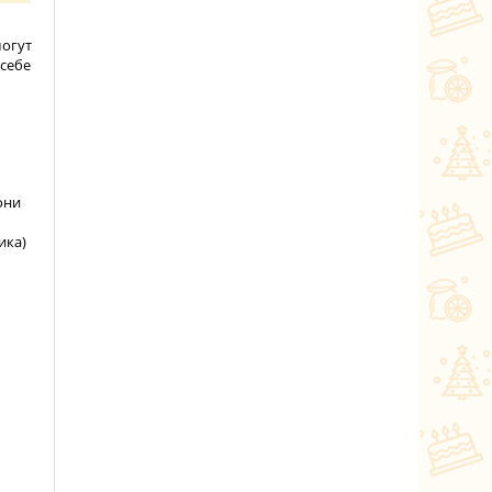
могут
 себе
они
ика)