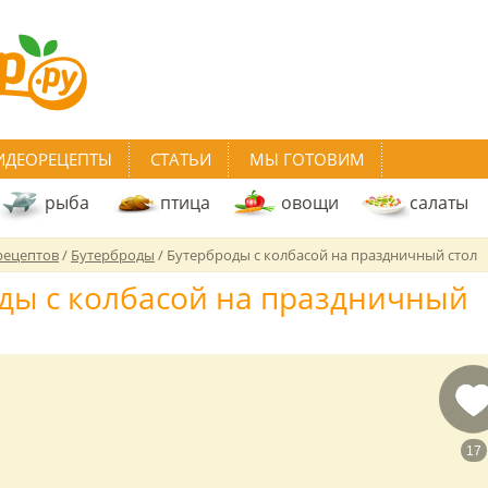
ИДЕОРЕЦЕПТЫ
СТАТЬИ
МЫ ГОТОВИМ
рыба
птица
овощи
салаты
рецептов
/
Бутерброды
/
Бутерброды с колбасой на праздничный стол
ды с колбасой на праздничный
17