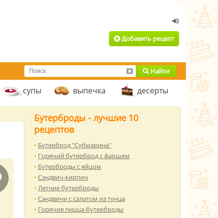
Добавить рецепт
Найти
супы
выпечка
десерты
Бутерброды - лучшие 10
рецептов
Бутерброд "Субмарина"
Горячий бутерброд с фаршем
Бутерброды с яйцом
Сэндвич-кирпич
Летние бутерброды
Сэндвичи с салатом из тунца
Горячие пицца-бутерброды