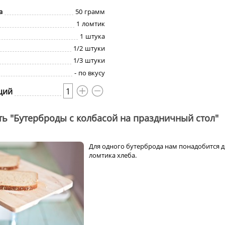
а
50
грамм
1
ломтик
1
штука
1/2
штуки
1/3
штуки
-
по вкусу
ций
1
ть "Бутерброды с колбасой на праздничный стол"
Для одного бутерброда нам понадобится д
ломтика хлеба.