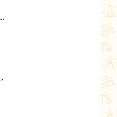
 на
ов