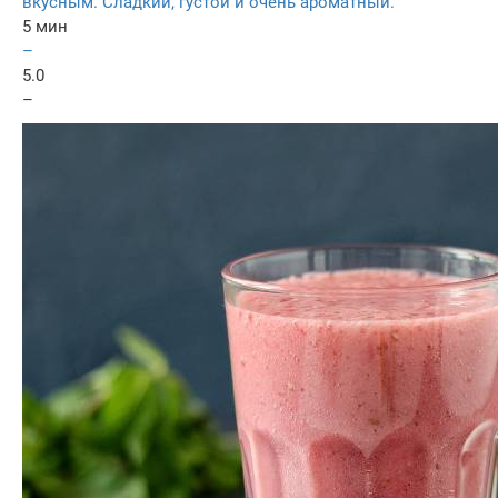
вкусным. Сладкий, густой и очень ароматный.
5 мин
–
5.0
–