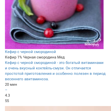
Кефир с черной смородиной
Кефир 1%
Черная смородина
Мед
Кефир с черной смородиной - это богатый витаминами
и очень вкусный коктейль-смузи. Он отличается
простотой приготовления и особенно полезен в период
весеннего авитаминоза.
20 мин
–
4.3
55