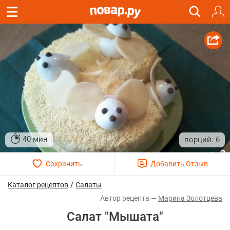
40 мин
6
/
Каталог рецептов
Салаты
Марина Золотцева
Cалат "Мышата"