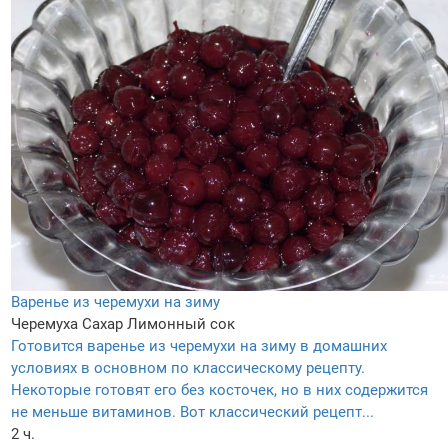
Варенье из черемухи на зиму
Черемуха
Сахар
Лимонный сок
Готовится варенье из черемухи на зиму в домашних
условиях в основном по классическому рецепту.
Некоторые готовят его без косточек, но в них содержится
не меньше витаминов. Вот классический рецепт...
2 ч.