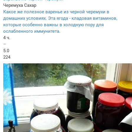
Черемуха
Сахар
Какое же полезное варенье из черной черемухи в
домашних условиях. Эта ягода - кладовая витаминов,
которые особенно важны в холодную пору для
ослабленного иммунитета.
4 ч.
–
5.0
224