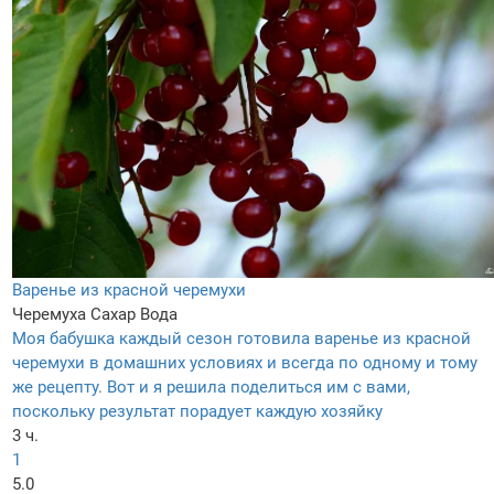
Варенье из красной черемухи
Черемуха
Сахар
Вода
Моя бабушка каждый сезон готовила варенье из красной
черемухи в домашних условиях и всегда по одному и тому
же рецепту. Вот и я решила поделиться им с вами,
поскольку результат порадует каждую хозяйку
3 ч.
1
5.0