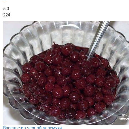
–
5.0
224
Варенье из черной черемухи