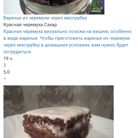
Варенье из черемухи через мясорубку
Красная черемуха
Сахар
Красная черемуха визуально похожа на вишню, особенно
в виде варенья. Чтобы приготовить варенье из черемухи
через мясорубку в домашних условиях, вам нужно будет
потрудиться.
19 ч.
3
5.0
–