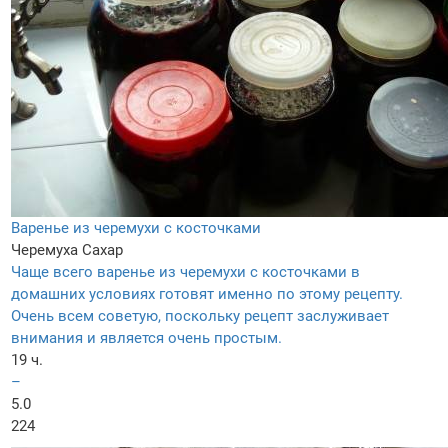
Варенье из черемухи с косточками
Черемуха
Сахар
Чаще всего варенье из черемухи с косточками в
домашних условиях готовят именно по этому рецепту.
Очень всем советую, поскольку рецепт заслуживает
внимания и является очень простым.
19 ч.
–
5.0
224