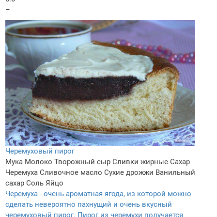
–
Черемуховый пирог
Мука
Молоко
Творожный сыр
Сливки жирные
Сахар
Черемуха
Сливочное масло
Сухие дрожжи
Ванильный
сахар
Соль
Яйцо
Черемуха - очень ароматная ягода, из которой можно
сделать невероятно пахнущий и очень вкусный
черемуховый пирог. Пирог из черемухи получается