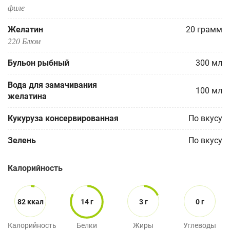
филе
Желатин
20
грамм
220 Блюм
Бульон рыбный
300
мл
Вода для замачивания
100
мл
желатина
Кукуруза консервированная
По вкусу
Зелень
По вкусу
Калорийность
82 ккал
14 г
3 г
0 г
Калорийность
Белки
Жиры
Углеводы