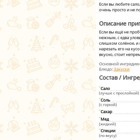
Если вы любите сало
очень просто и не п
Описание приг
Если вы ещё не проб
нежным, с едва улов
слишком солёное, и 
нарезать его на ку
вкусно, стоит непре
Основной ингредиен
Блюдо:
Закуски
Состав / Ингр
Сало
(лучше с прослойкой)
Соль
(с горкой)
Сахар
Мед
(жидкий)
Специи
(по вкусу)