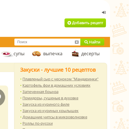
Добавить рецепт
Найти
супы
выпечка
десерты
Закуски - лучшие 10 рецептов
Плавленый сыр с чесноком "Мандаринки"
Картофель фри в домашних условиях
Запеченная брынза
Помидоры, сушеные в духовке
Закуска из куриного филе
Закуска из куриных крылышек
Домашние чипсы в микроволновке
Роллы по-русски