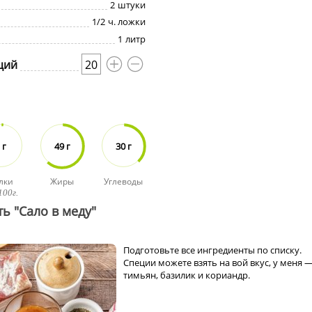
2
штуки
1/2
ч. ложки
1
литр
ций
20
 г
49 г
30 г
лки
Жиры
Углеводы
100г.
ь "Сало в меду"
Подготовьте все ингредиенты по списку.
Специи можете взять на вой вкус, у меня 
тимьян, базилик и кориандр.