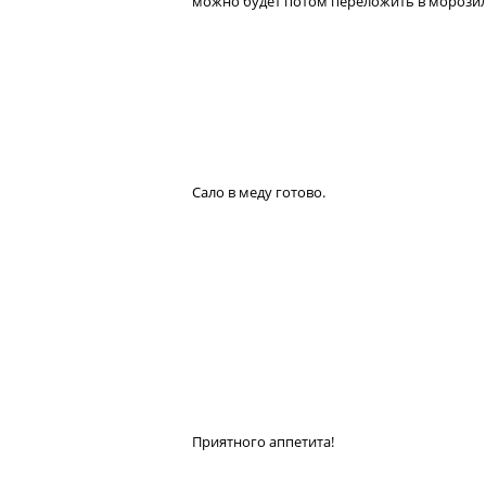
можно будет потом переложить в морозил
Сало в меду готово.
Приятного аппетита!