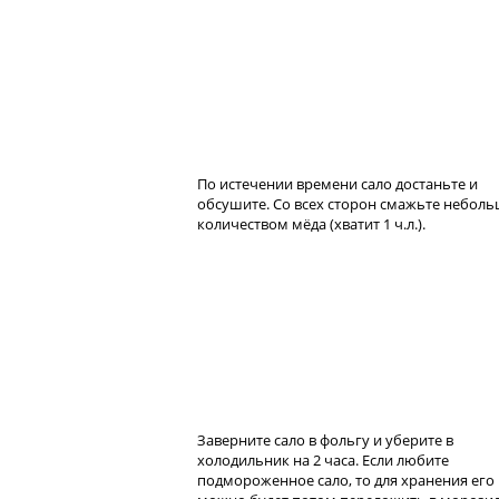
По истечении времени сало достаньте и
обсушите. Со всех сторон смажьте небол
количеством мёда (хватит 1 ч.л.).
Заверните сало в фольгу и уберите в
холодильник на 2 часа. Если любите
подмороженное сало, то для хранения его