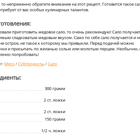
, то непременно обратите внимание на этот рецепт. Готовится такое са
отребует от вас особых кулинарных талантов.
отовления:
овали приготовить медовое сало, то очень рекомендую! Сало получае
имым сладковатым медовым вкусом. Само по себе сало получается и н
не острое, не такое к которому мы привыкли. Перед подачей можно
сочки и присыпать по желанью солью или молотым перцем. Необычно,
менно попробовать!
т:
Мясо
/
Субпродукты
/
Сало
едиенты:
300
грамм
2
ст. ложки
2
ст. ложки
150
грамм
1/2
ч. ложки