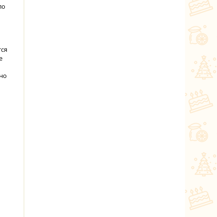
ло
тся
е
 но