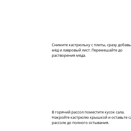
Снимите кастрюльку с плиты, сразу добавь
мёд и лавровый лист. Перемешайте до
растворения мёда.
В горячий рассол поместите кусок сала.
Накройте кастрюлю крышкой и оставьте с
рассоле до полного остывания.