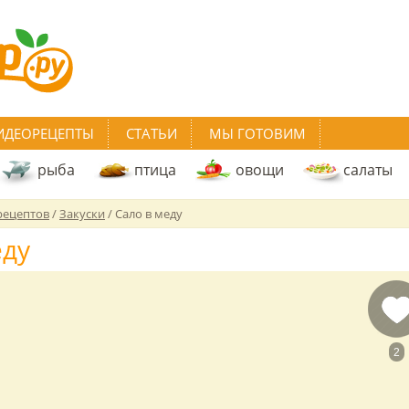
ИДЕОРЕЦЕПТЫ
СТАТЬИ
МЫ ГОТОВИМ
рыба
птица
овощи
салаты
рецептов
/
Закуски
/
Сало в меду
еду
2