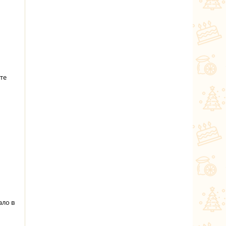
те
ало в