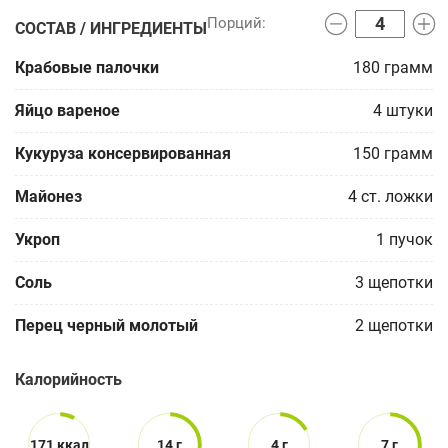
СОСТАВ / ИНГРЕДИЕНТЫ
Крабовые палочки
180
грамм
Яйцо вареное
4
штуки
Кукуруза консервированная
150
грамм
Майонез
4
ст. ложки
Укроп
1
пучок
Соль
3
щепотки
Перец черный молотый
2
щепотки
Калорийность
171 ккал
14 г
4 г
7 г