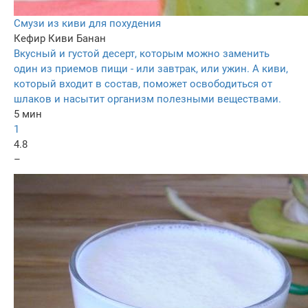
Смузи из киви для похудения
Кефир
Киви
Банан
Вкусный и густой десерт, которым можно заменить
один из приемов пищи - или завтрак, или ужин. А киви,
который входит в состав, поможет освободиться от
шлаков и насытит организм полезными веществами.
5 мин
1
4.8
–