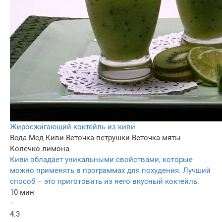
Жиросжигающий коктейль из киви
Вода
Мед
Киви
Веточка петрушки
Веточка мяты
Колечко лимона
Киви обладает уникальными свойствами, которые
можно применять в программах для похудения. Лучший
способ – это приготовить из него вкусный коктейль.
10 мин
–
4.3