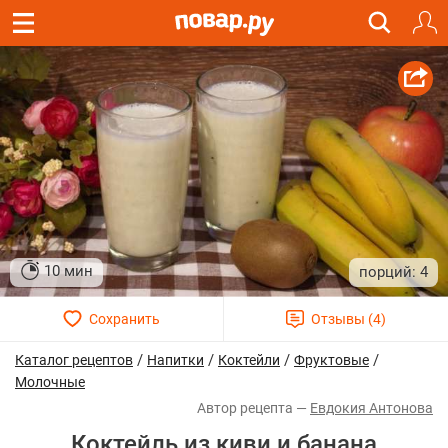
10 мин
4
/
/
/
/
Каталог рецептов
Напитки
Коктейли
Фруктовые
Молочные
Евдокия Антонова
Коктейль из киви и банана