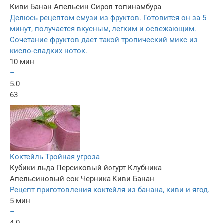
Киви
Банан
Апельсин
Сироп топинамбура
Делюсь рецептом смузи из фруктов. Готовится он за 5
минут, получается вкусным, легким и освежающим.
Сочетание фруктов дает такой тропический микс из
кисло-сладких ноток.
10 мин
–
5.0
63
Коктейль Тройная угроза
Кубики льда
Персиковый йогурт
Клубника
Апельсиновый сок
Черника
Киви
Банан
Рецепт приготовления коктейля из банана, киви и ягод.
5 мин
–
4.0