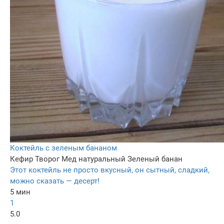
Коктейль с зеленым бананом
Кефир
Творог
Мед натуральный
Зеленый банан
Этот коктейль не просто вкусный, он сытный, сладкий,
можно сказать — десерт!
5 мин
1
5.0