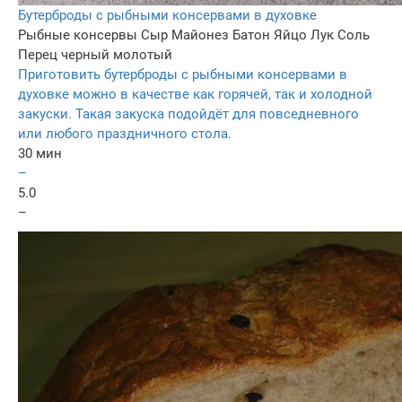
Бутерброды с рыбными консервами в духовке
Рыбные консервы
Сыр
Майонез
Батон
Яйцо
Лук
Соль
Перец черный молотый
Приготовить бутерброды с рыбными консервами в
духовке можно в качестве как горячей, так и холодной
закуски. Такая закуска подойдёт для повседневного
или любого праздничного стола.
30 мин
–
5.0
–