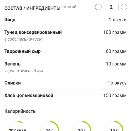
СОСТАВ / ИНГРЕДИЕНТЫ
Яйца
2
штуки
Тунец консервированный
100
грамм
в собственном соку
Творожный сыр
60
грамм
Зелень
10
грамм
укроп и зеленый лук
Оливки
По вкусу
Хлеб цельнозерновой
150
грамм
Калорийность
207 ккал
14 г
10 г
15 г