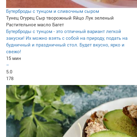
Бутерброды с тунцом и сливочным сыром
Тунец
Огурец
Сыр творожный
Яйцо
Лук зеленый
Растительное масло
Багет
Бутерброды с тунцом - это отличный вариант легкой
закуски! Их можно взять с собой на природу, подать на
будничный и праздничный стол. Будет вкусно, ярко и
свежо!
15 мин
–
5.0
178