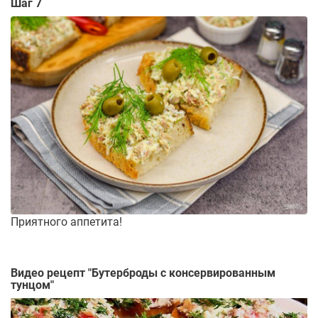
Шаг 7
Приятного аппетита!
Видео рецепт "
Бутерброды с консервированным
тунцом
"