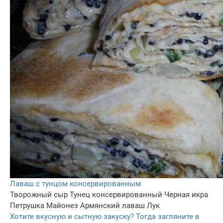
Лаваш с тунцом консервированным
Творожный сыр
Тунец консервированный
Черная икра
Петрушка
Майонез
Армянский лаваш
Лук
Хотите вкусную и сытную закуску? Тогда загляните в