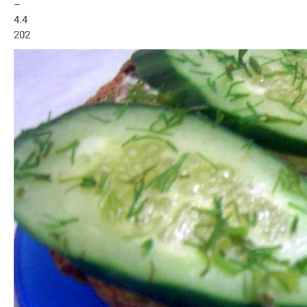
–
4.4
202