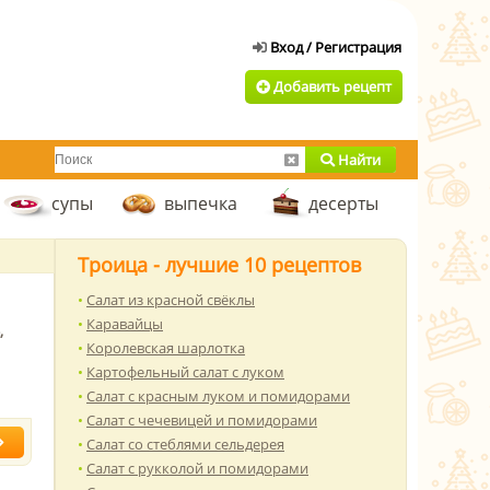
Добавить рецепт
Найти
супы
выпечка
десерты
Троица - лучшие 10 рецептов
Салат из красной свёклы
Каравайцы
,
Королевская шарлотка
Картофельный салат с луком
Салат с красным луком и помидорами
Салат с чечевицей и помидорами
Салат со стеблями сельдерея
Салат с рукколой и помидорами