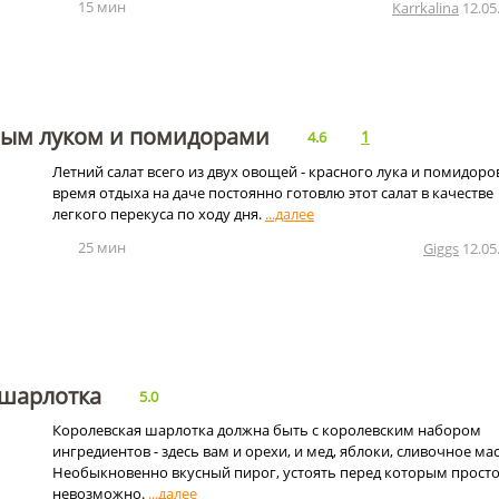
15 мин
Karrkalina
12.05
сным луком и помидорами
1
4.6
Летний салат всего из двух овощей - красного лука и помидоров
время отдыха на даче постоянно готовлю этот салат в качестве
легкого перекуса по ходу дня.
25 мин
Giggs
12.05
 шарлотка
5.0
Королевская шарлотка должна быть с королевским набором
ингредиентов - здесь вам и орехи, и мед, яблоки, сливочное мас
Необыкновенно вкусный пирог, устоять перед которым прост
невозможно.