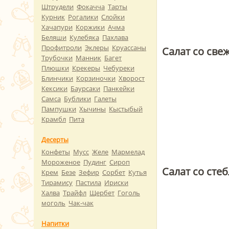
Штрудели
Фокачча
Тарты
Курник
Рогалики
Слойки
Хачапури
Коржики
Ачма
Беляши
Кулебяка
Пахлава
Профитроли
Эклеры
Круассаны
Салат со св
Трубочки
Манник
Багет
Плюшки
Крекеры
Чебуреки
Блинчики
Корзиночки
Хворост
Кексики
Баурсаки
Панкейки
Самса
Бублики
Галеты
Пампушки
Хычины
Кыстыбый
Крамбл
Пита
Десерты
Конфеты
Мусс
Желе
Мармелад
Мороженое
Пудинг
Сироп
Салат со сте
Крем
Безе
Зефир
Сорбет
Кутья
Тирамису
Пастила
Ириски
Халва
Трайфл
Щербет
Гоголь
моголь
Чак-чак
Напитки