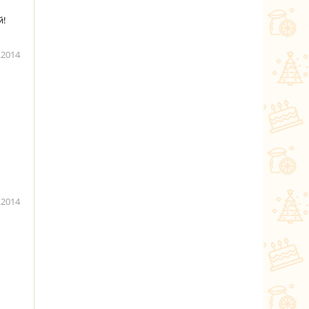
й!
.2014
.2014