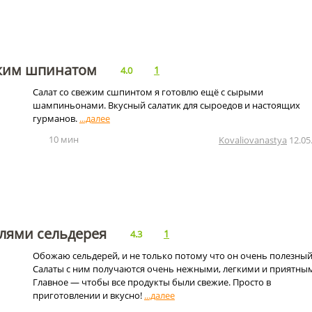
ежим шпинатом
1
4.0
Салат со свежим сшпинтом я готовлю ещё с сырыми
шампиньонами. Вкусный салатик для сыроедов и настоящих
гурманов.
10 мин
Kovaliovanastya
12.05
блями сельдерея
1
4.3
Обожаю сельдерей, и не только потому что он очень полезный
Салаты с ним получаются очень нежными, легкими и приятны
Главное — чтобы все продукты были свежие. Просто в
приготовлении и вкусно!