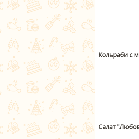
Кольраби с 
Салат "Любо