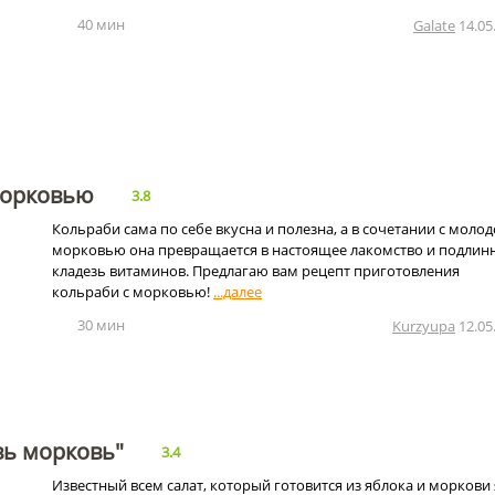
40 мин
Galate
14.05
морковью
3.8
Кольраби сама по себе вкусна и полезна, а в сочетании с моло
морковью она превращается в настоящее лакомство и подлин
кладезь витаминов. Предлагаю вам рецепт приготовления
кольраби с морковью!
30 мин
Kurzyupa
12.05
вь морковь"
3.4
Известный всем салат, который готовится из яблока и моркови 