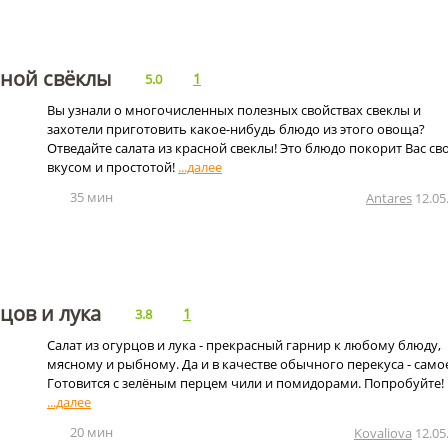
сной свёклы
1
5.0
Вы узнали о многочисленных полезных свойствах свеклы и
захотели приготовить какое-нибудь блюдо из этого овоща?
Отведайте салата из красной свеклы! Это блюдо покорит Вас св
вкусом и простотой!
35 мин
Antares
12.05
рцов и лука
1
3.8
Салат из огурцов и лука - прекрасный гарнир к любому блюду,
мясному и рыбному. Да и в качестве обычного перекуса - самое
Готовится с зелёным перцем чили и помидорами. Попробуйте!
20 мин
Kovaliova
12.05