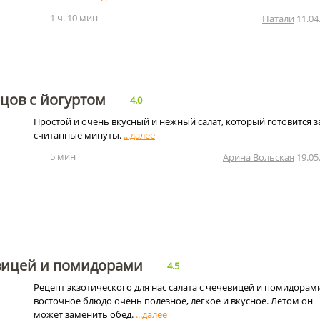
1 ч. 10 мин
Натали
11.04
рцов с йогуртом
4.0
Простой и очень вкусный и нежный салат, который готовится з
считанные минуты.
5 мин
Арина Вольская
19.05
евицей и помидорами
4.5
Рецепт экзотического для нас салата с чечевицей и помидорам
восточное блюдо очень полезное, легкое и вкусное. Летом он
может заменить обед.