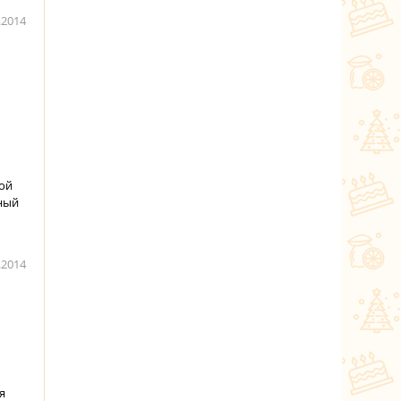
.2014
дой
ный
.2014
я