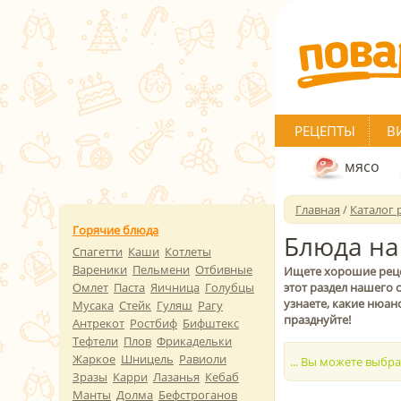
РЕЦЕПТЫ
В
мясо
Главная
/
Каталог 
Горячие блюда
Блюда на
Спагетти
Каши
Котлеты
Вареники
Пельмени
Отбивные
Ищете хорошие рецеп
Омлет
Паста
Яичница
Голубцы
этот раздел нашего с
узнаете, какие нюан
Мусака
Стейк
Гуляш
Рагу
празднуйте!
Антрекот
Ростбиф
Бифштекс
Тефтели
Плов
Фрикадельки
Жаркое
Шницель
Равиоли
... Вы можете выбр
Зразы
Карри
Лазанья
Кебаб
Манты
Долма
Бефстроганов