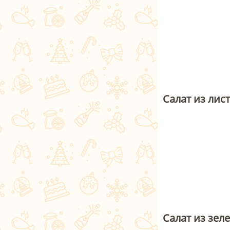
Cалат из лис
Салат из зел