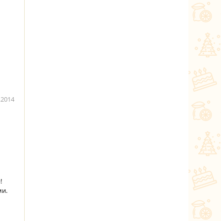
.2014
!
ми.