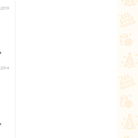
.2019
а
.2014
и