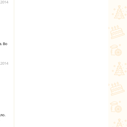
.2014
. Во
.2014
ло.
о