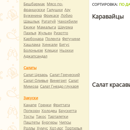
Бешбармак
Мясо по-
СОРТИРОВКА:
ПО ДА
французски
Галушки
Азу
Каравайцы
Буженина
Фрикасе
Лобио
Шашлык
Рататуй
Чахохбили
Ежики
Мамалыга
Шаурма
Паэлья
Жульен
Ризотто
Карбонара
Полента
Фетучини
Хашлама
Хинкали
Бигус
Болоньезе
Клецки
Ньокки
Аджапсандал
Салаты
Салат Цезарь
Салат Греческий
Салат Оливье
Винегрет
Салат
Салат красав
Мимоза
Салат Гнездо глухаря
Закуски
Канапе
Гренки
Фриттата
Попкорн
Холодец
Брускетта
Тосты
Такос
Тарталетки
Паштеты
Бургеры
Чипсы
Роллы
Хумус
Хот-дог
Тортилья