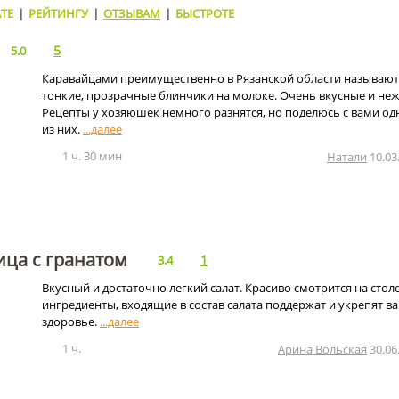
ТЕ
|
РЕЙТИНГУ
|
ОТЗЫВАМ
|
БЫСТРОТЕ
5
5.0
Каравайцами преимущественно в Рязанской области называют
тонкие, прозрачные блинчики на молоке. Очень вкусные и не
Рецепты у хозяюшек немного разнятся, но поделюсь с вами о
из них.
1 ч. 30 мин
Натали
10.03
ица с гранатом
1
3.4
Вкусный и достаточно легкий салат. Красиво смотрится на столе
ингредиенты, входящие в состав салата поддержат и укрепят в
здоровье.
1 ч.
Арина Вольская
30.06