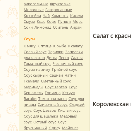
Алкогольные
Фруктовые
Молочные
Газированные
Коктейли
Чай
Компоты
Кисели
Смузи
Квас
Кофе
Пунши
Морс
Соки
Лимонад
Сбитень
Айран
Салат с кра
Соусы
К мясу
К птице
К рыбе
К салату
Соевый соус
Терияки
Заправки
для салатов
Дипы
Песто
Сальса
Томатный соус
Чесночный соус
Соусы на зиму
Грибной соус
Соус сырный
Сациви
Чатни
Ткемали
Сметанный соус
Маринады
Соус Тартар
Соус
Бешамель
Горчица
Кетчуп
Васаби
Томатная паста
Соус для
Королевская
пиццы
Сливочный соус
Сладкий
соус
Соус Цезарь
Кислый соус
Соус для шашлыка
Медовый
соус
Острый соус
Соус
брусничный
К рису
Майонез