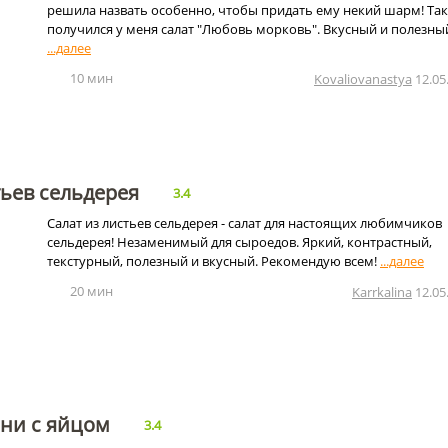
решила назвать особенно, чтобы придать ему некий шарм! Так
получился у меня салат "Любовь морковь". Вкусный и полезны
10 мин
Kovaliovanastya
12.05
тьев сельдерея
3.4
Cалат из листьев сельдерея - салат для настоящих любимчиков
сельдерея! Незаменимый для сыроедов. Яркий, контрастный,
текстурный, полезный и вкусный. Рекомендую всем!
20 мин
Karrkalina
12.05
ени с яйцом
3.4