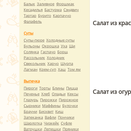
Балык
Заливное
Форшмак
Кесадилья
Бастурма
Сэндвич
Тартар
Бурито
Карпаччо
Фалафель
Салат из кра
Супы
Супы-пюре
Холодные супы
Бульоны
Окрошка
Уха
Щи
Солянка
Гаспачо
Борщ
Рассольник
Холодник
Свекольник
Харчо
Шурпа
Лагман
Крем-суп
Хаш
Том ям
Выпечка
Пироги
Торты
Блины
Пицца
Салат из огу
Печенье
Хлеб
Оладьи
Кексы
Глазурь
Пирожки
Пирожное
Сырники
Маффины
Булочки
Брауни
Бисквит
Киш
Запеканка
Вафли
Пончики
Шарлотка
Чизкейк
Суфле
Ватрушки
Лепешки
Пряники