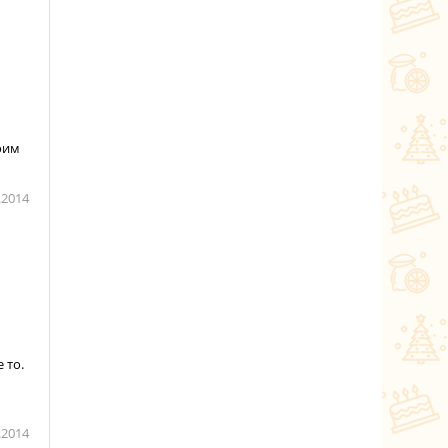
оим
.2014
 то.
.2014