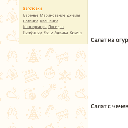
Заготовки
Варенье
Маринование
Джемы
Соление
Квашение
Консервация
Повидло
Конфитюр
Лечо
Аджика
Кимчи
Салат из огу
Салат с чеч