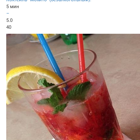
5 мин
–
5.0
40