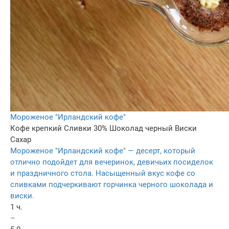
Мороженое "Ирландский кофе"
Кофе крепкий
Сливки 30%
Шоколад черный
Виски
Сахар
Мороженое "Ирландский кофе" — десерт, который
отлично подойдет для вечеринок, девичьих посиделок
и праздничного стола. Насыщенный вкус кофе со
сливками подчеркивают горчинка черного шоколада и
виски.
1 ч.
–