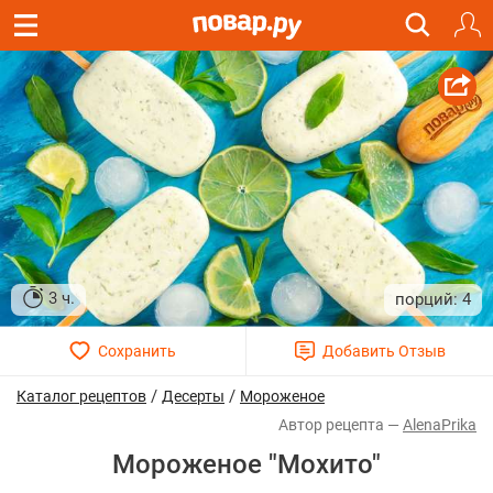
3 ч.
4
/
/
Каталог рецептов
Десерты
Мороженое
AlenaPrika
Мороженое "Мохито"