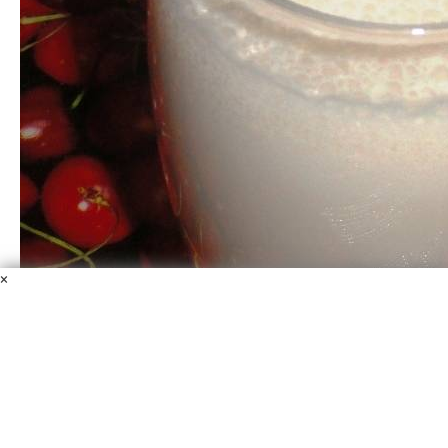
×
Коктейль из груши
Молоко
Мороженое
Груша
Самый быстрый способ приготовить вкуснейший
десерт для себя или любимого ребенка - это сделать