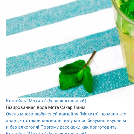
Коктейль "Мохито" (безалкогольный)
Газированная вода
Мята
Сахар
Лайм
Очень много любителей коктейля "Мохито", но мало кто
знает, что такой коктейль получается безумно вкусным
и без алкоголя! Поэтому расскажу, как приготовить
Коктейль "Мохито" (безалкогольный).