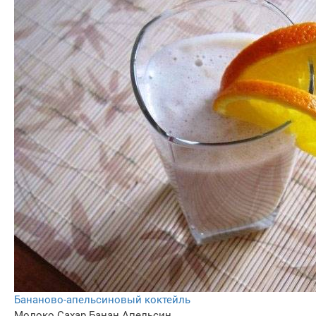
Бананово-апельсиновый коктейль
Молоко
Сахар
Банан
Апельсин