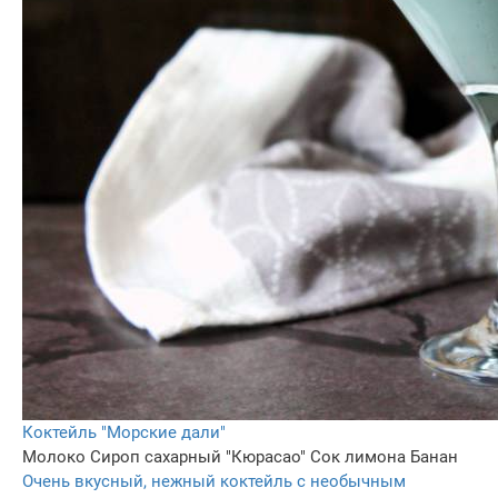
Коктейль "Морские дали"
Молоко
Сироп сахарный "Кюрасао"
Сок лимона
Банан
Очень вкусный, нежный коктейль с необычным