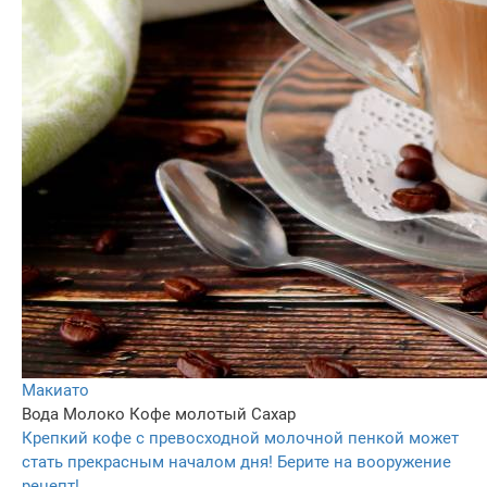
Макиато
Вода
Молоко
Кофе молотый
Сахар
Крепкий кофе с превосходной молочной пенкой может
стать прекрасным началом дня! Берите на вооружение
рецепт!