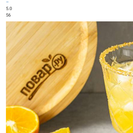
–
5.0
56