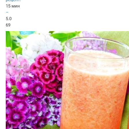
15 мин
–
5.0
69