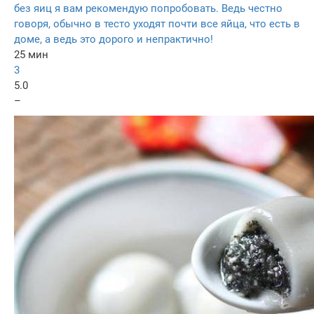
без яиц я вам рекомендую попробовать. Ведь честно
говоря, обычно в тесто уходят почти все яйца, что есть в
доме, а ведь это дорого и непрактично!
25 мин
3
5.0
–