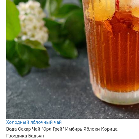
Холодный яблочный чай
Вода
Сахар
Чай "Эрл Грей"
Имбирь
Яблоки
Корица
Гвоздика
Бадьян