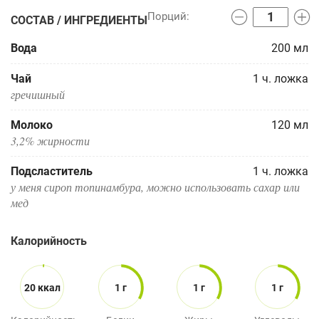
СОСТАВ / ИНГРЕДИЕНТЫ
Вода
200
мл
Чай
1
ч. ложка
гречишный
Молоко
120
мл
3,2% жирности
Подсластитель
1
ч. ложка
у меня сироп топинамбура, можно использовать сахар или
мед
Калорийность
20 ккал
1 г
1 г
1 г