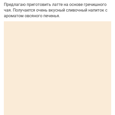
Предлагаю приготовить латте на основе гречишного
чая. Получается очень вкусный сливочный напиток с
ароматом овсяного печенья.