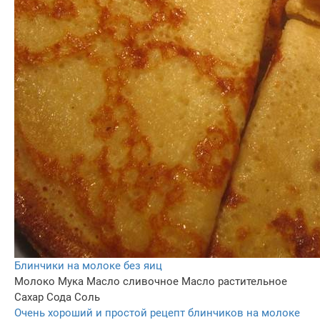
Блинчики на молоке без яиц
Молоко
Мука
Масло сливочное
Масло растительное
Сахар
Сода
Соль
Очень хороший и простой рецепт блинчиков на молоке