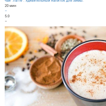
чай "Латте". Удивительный напиток для зимы.
20 мин
–
5.0
–