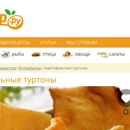
ИДЕОРЕЦЕПТЫ
СТАТЬИ
МЫ ГОТОВИМ
рыба
птица
овощи
салаты
рецептов
/
Бутерброды
/
Картофельные туртоны
ьные туртоны
8