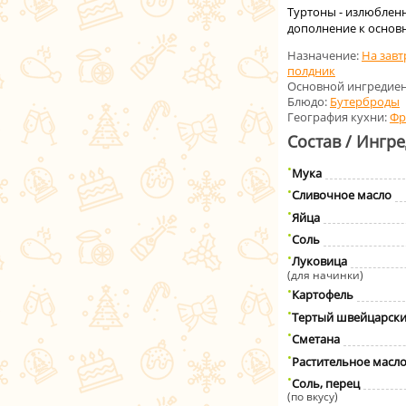
Туртоны - излюбленн
дополнение к основ
Назначение:
На завт
полдник
Основной ингредиен
Блюдо:
Бутерброды
География кухни:
Фр
Состав / Ингр
Мука
Сливочное масло
Яйца
Соль
Луковица
(для начинки)
Картофель
Тертый швейцарски
Сметана
Растительное масл
Соль, перец
(по вкусу)