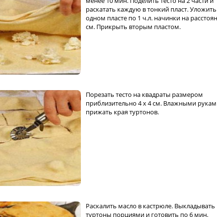
менее 10 мин. Поделить тесто на 2 части и
раскатать каждую в тонкий пласт. Уложить
одном пласте по 1 ч.л. начинки на расстоя
см. Прикрыть вторым пластом.
Порезать тесто на квадраты размером
приблизительно 4 х 4 см. Влажными рука
прижать края туртонов.
Раскалить масло в кастрюле. Выкладывать
туртоны порциями и готовить по 6 мин.