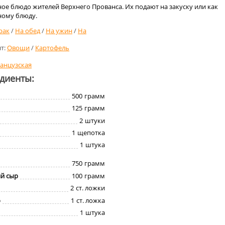
ое блюдо жителей Верхнего Прованса. Их подают на закуску или как
ному блюду.
рак
/
На обед
/
На ужин
/
На
т:
Овощи
/
Картофель
анцузская
едиенты:
500
грамм
125
грамм
2
штуки
1
щепотка
1
штука
750
грамм
й сыр
100
грамм
2
ст. ложки
о
1
ст. ложка
1
штука