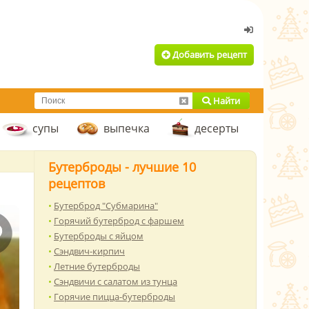
Добавить рецепт
Найти
супы
выпечка
десерты
Бутерброды - лучшие 10
рецептов
Бутерброд "Субмарина"
Горячий бутерброд с фаршем
Бутерброды с яйцом
Сэндвич-кирпич
Летние бутерброды
Сэндвичи с салатом из тунца
Горячие пицца-бутерброды