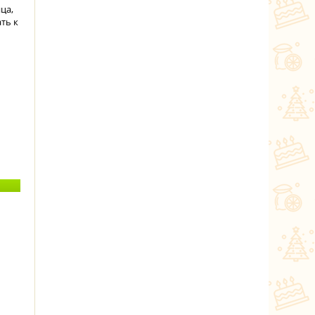
ца,
ть к