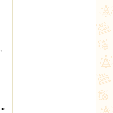
ук
 не