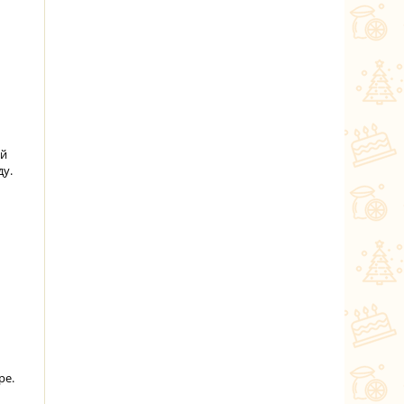
ей
ду.
ре.