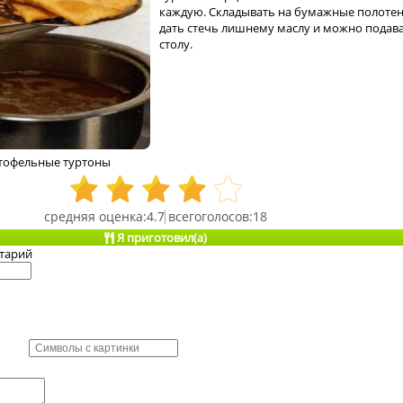
каждую. Складывать на бумажные полотен
дать стечь лишнему маслу и можно подава
столу.
тофельные туртоны
4.7
18
Я приготовил(а)
тарий