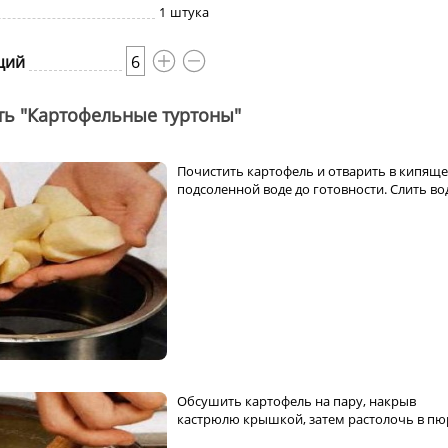
1
штука
ций
6
ть "Картофельные туртоны"
Почистить картофель и отварить в кипящ
подсоленной воде до готовности. Слить во
Обсушить картофель на пару, накрыв
кастрюлю крышкой, затем растолочь в пю