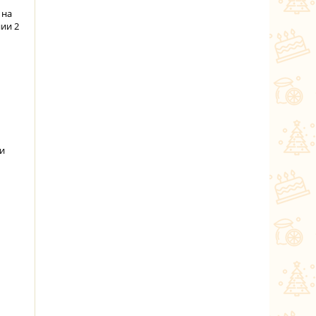
 на
нии 2
ми