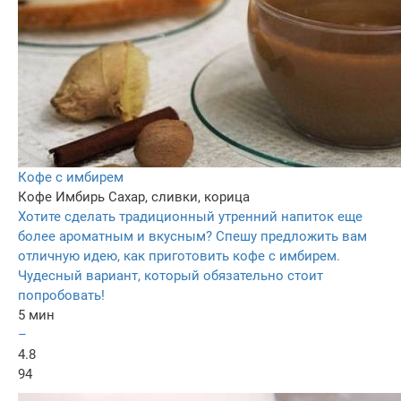
Кофе с имбирем
Кофе
Имбирь
Сахар, сливки, корица
Хотите сделать традиционный утренний напиток еще
более ароматным и вкусным? Спешу предложить вам
отличную идею, как приготовить кофе с имбирем.
Чудесный вариант, который обязательно стоит
попробовать!
5 мин
–
4.8
94