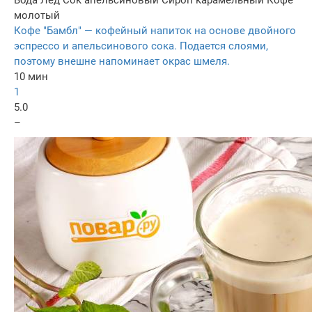
Вода
Лед
Сок апельсиновый
Сироп карамельный
Кофе
молотый
Кофе "Бамбл" — кофейный напиток на основе двойного
эспрессо и апельсинового сока. Подается слоями,
поэтому внешне напоминает окрас шмеля.
10 мин
1
5.0
–