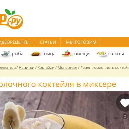
ИДЕОРЕЦЕПТЫ
СТАТЬИ
МЫ ГОТОВИМ
рыба
птица
овощи
салаты
рецептов
/
Напитки
/
Коктейли
/
Молочные
/
Рецепт молочного коктейл
олочного коктейля в миксере
2