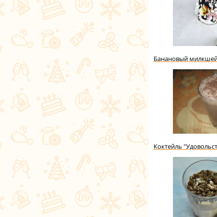
Банановый милкше
Коктейль "Удовольс