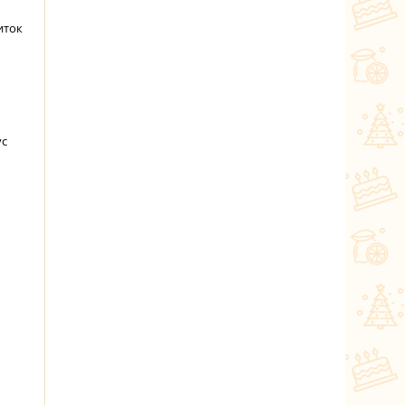
иток
ус