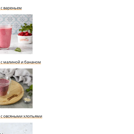
 с вареньем
с малиной и бананом
 с овсяными хлопьями