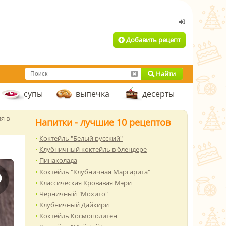
Добавить рецепт
Найти
супы
выпечка
десерты
я в
Напитки - лучшие 10 рецептов
Коктейль "Белый русский"
Клубничный коктейль в блендере
Пинаколада
Коктейль "Клубничная Маргарита"
Классическая Кровавая Мэри
Черничный "Мохито"
Клубничный Дайкири
Коктейль Космополитен