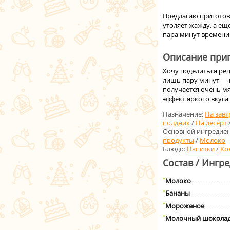
Предлагаю приготов
утоляет жажду, а ещ
пара минут времени
Описание приг
Хочу поделиться рец
лишь пару минут — 
получается очень м
эффект яркого вкуса
Назначение:
На завт
полдник
/
На десерт
Основной ингредиен
продукты
/
Молоко
Блюдо:
Напитки
/
Ко
Состав / Ингр
Молоко
Бананы
Мороженое
Молочный шокола