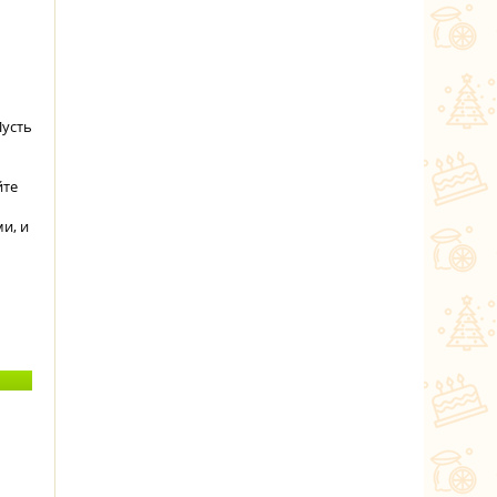
Пусть
йте
и, и