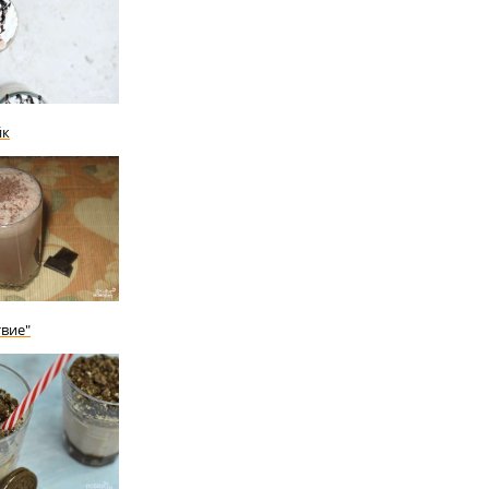
йк
твие"