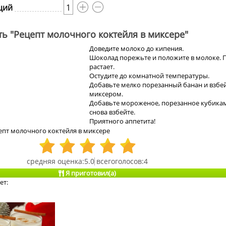
ций
1
ть "Рецепт молочного коктейля в миксере"
Доведите молоко до кипения.
Шоколад порежьте и положите в молоке. 
растает.
Остудите до комнатной температуры.
Добавьте мелко порезанный банан и взбе
миксером.
Добавьте мороженое, порезанное кубикам
снова взбейте.
Приятного аппетита!
епт молочного коктейля в миксере
5.0
4
Я приготовил(а)
ет: