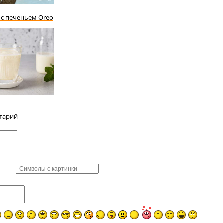
с печеньем Oreo
ь
тарий