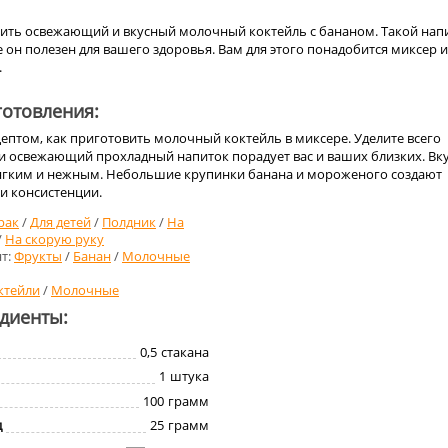
ить освежающий и вкусный молочный коктейль с бананом. Такой нап
е он полезен для вашего здоровья. Вам для этого понадобится миксер и
.
отовления:
ептом, как приготовить молочный коктейль в миксере. Уделите всего
и освежающий прохладный напиток порадует вас и ваших близких. Вк
ягким и нежным. Небольшие крупинки банана и мороженого создают
 и консистенции.
рак
/
Для детей
/
Полдник
/
На
/
На скорую руку
т:
Фрукты
/
Банан
/
Молочные
ктейли
/
Молочные
едиенты:
0,5
стакана
1
штука
100
грамм
д
25
грамм