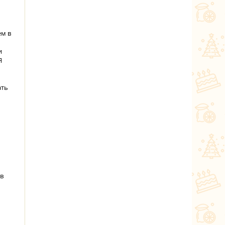
ем в
и
Я
ать
 в