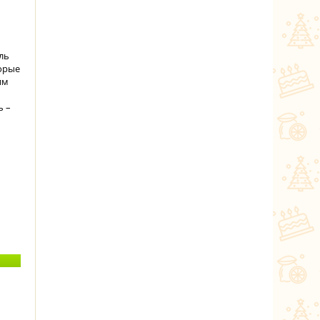
ль
торые
им
ь –