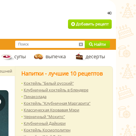
Добавить рецепт
Найти
супы
выпечка
десерты
решней
Напитки - лучшие 10 рецептов
Коктейль "Белый русский"
Клубничный коктейль в блендере
Пинаколада
Коктейль "Клубничная Маргарита"
Классическая Кровавая Мэри
Черничный "Мохито"
Клубничный Дайкири
Коктейль Космополитен