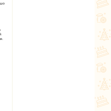
ошо
з
й
м.