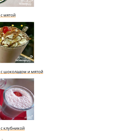
с мятой
с шоколадом и мятой
с клубникой