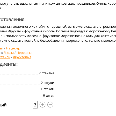
могут стать идеальным напитком для детских праздников. Очень хор
.
отовления:
овления молочного коктейля с черешней, вы можете сделать огромное
йлей. Фрукты и фруктовые сиропы больше подойдут к мороженому бе
о использовать молочно-фруктовое мороженое. Бокалы для коктейле
 можно сделать коктейль без добавления мороженого, только с молоко
ей
/
На десерт
т:
Ягоды
/
Черешня
ктейли
/
Фруктовые
едиенты:
2
стакана
2
штуки
1
стакан
о
6
штук
ций
3