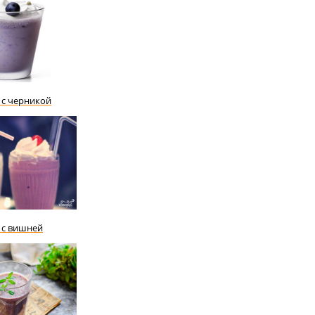
 с черникой
 с вишней