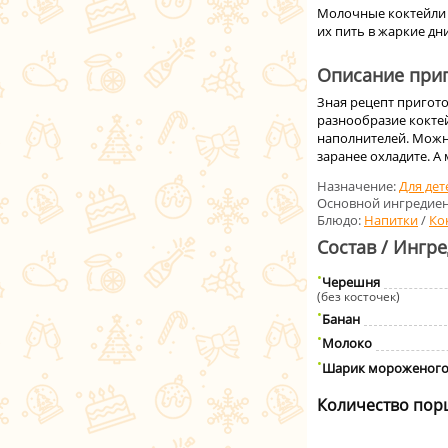
Молочные коктейли 
их пить в жаркие дни
Описание приг
Зная рецепт пригот
разнообразие кокте
наполнителей. Можн
заранее охладите. А
Назначение:
Для дет
Основной ингредиен
Блюдо:
Напитки
/
Ко
Состав / Ингр
Черешня
(без косточек)
Банан
Молоко
Шарик мороженог
Количество пор