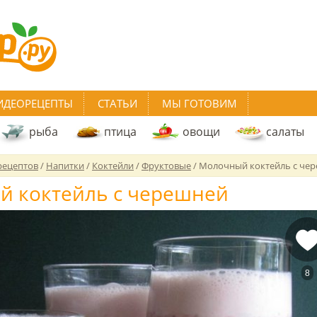
ИДЕОРЕЦЕПТЫ
СТАТЬИ
МЫ ГОТОВИМ
рыба
птица
овощи
салаты
рецептов
/
Напитки
/
Коктейли
/
Фруктовые
/
Молочный коктейль с че
 коктейль с черешней
8