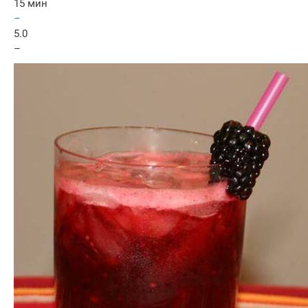
15 мин
–
5.0
–