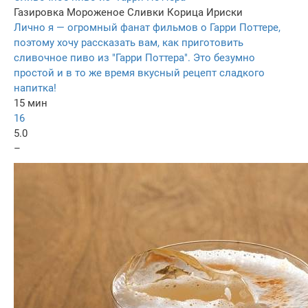
Газировка
Мороженое
Сливки
Корица
Ириски
Лично я — огромный фанат фильмов о Гарри Поттере,
поэтому хочу рассказать вам, как приготовить
сливочное пиво из "Гарри Поттера". Это безумно
простой и в то же время вкусный рецепт сладкого
напитка!
15 мин
16
5.0
–