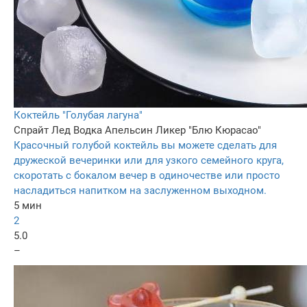
Коктейль "Голубая лагуна"
Спрайт
Лед
Водка
Апельсин
Ликер "Блю Кюрасао"
Красочный голубой коктейль вы можете сделать для
дружеской вечеринки или для узкого семейного круга,
скоротать с бокалом вечер в одиночестве или просто
насладиться напитком на заслуженном выходном.
5 мин
2
5.0
–