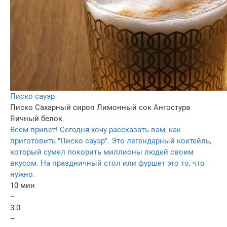
Писко сауэр
Писко
Сахарный сироп
Лимонный сок
Ангостура
Яичный белок
Всем привет! Сегодня хочу рассказать вам, как
приготовить "Писко сауэр". Это легендарный коктейль,
который сумел покорить миллионы людей своим
вкусом. На праздничный стол или фуршет это то, что
нужно.
10 мин
–
3.0
–