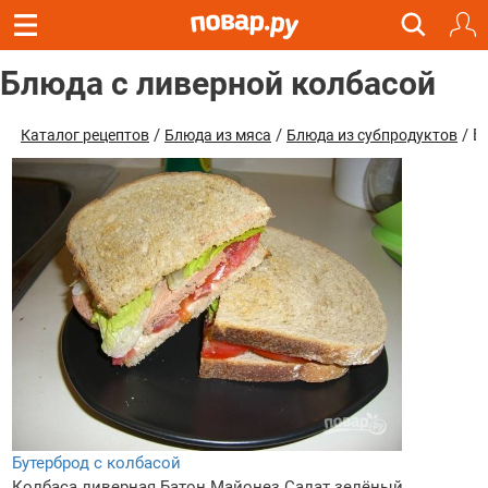
Блюда с ливерной колбасой
/
/
/ Б
Каталог рецептов
Блюда из мяса
Блюда из субпродуктов
Бутерброд с колбасой
Колбаса ливерная
Батон
Майонез
Салат зелёный