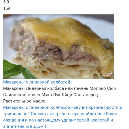
5.0
159
Макароны с ливерной колбасой
Макароны
Ливерная колбаса или печень
Молоко
Сыр
Сливочное масло
Мука
Лук
Яйцо
Соль, перец
Растительное масло
Макароны с ливерной колбасой - звучит крайне просто и
тривиально? Однако этот рецепт превзойдет все Ваши
ожидания и по-настоящему удивит своей красотой и
аппетитным видом:)