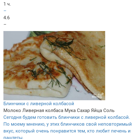
1 ч.
–
4.6
–
Блинчики с ливерной колбасой
Молоко
Ливерная колбаса
Мука
Сахар
Яйца
Соль
Сегодня будем готовить блинчики с ливерной колбасой.
По моему мнению, у этих блинчиков свой неповторимый
вкус, который очень понравится тем, кто любит печень и
паштеты.