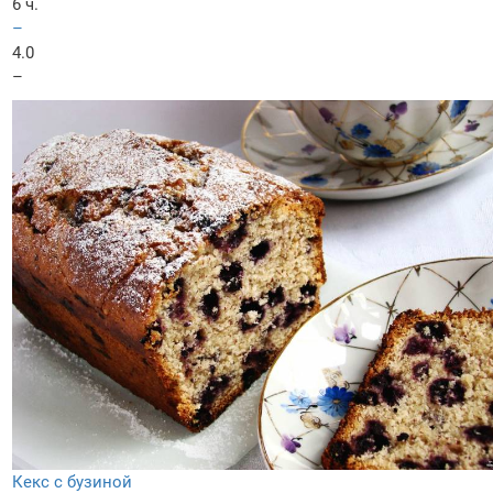
6 ч.
–
4.0
–
Кекс с бузиной