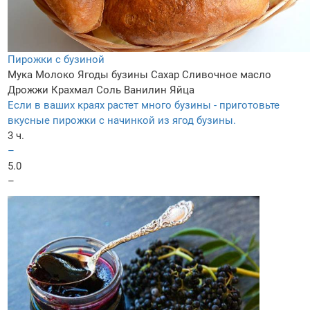
Пирожки с бузиной
Мука
Молоко
Ягоды бузины
Сахар
Сливочное масло
Дрожжи
Крахмал
Соль
Ванилин
Яйца
Если в ваших краях растет много бузины - приготовьте
вкусные пирожки с начинкой из ягод бузины.
3 ч.
–
5.0
–