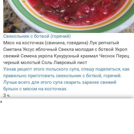
Свекольник с ботвой (горячий)
Мясо на косточках (свинина, говядина)
Лук репчатый
Сметана
Уксус яблочный
Свекла молодая с ботвой
Укроп
свежий
Семена укропа
Кукурузный крахмал
Чеснок
Перец
черный молотый
Соль
Лавровый лист
Узнав рецепт этого польского супа, спешу поделиться, как
правильно приготовить свекольник с ботвой, горячий.
Лучше всего для этого супа сварить заранее свежий
бульон с мясом на косточках.
3 ч.
×
–
4.8
–